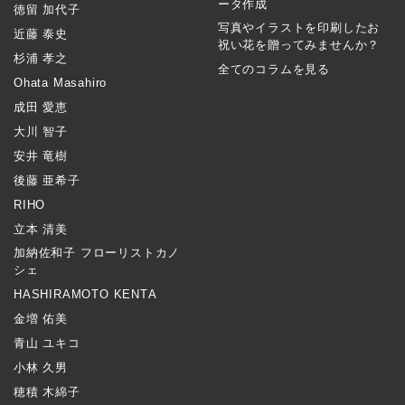
ータ作成
徳留 加代子
写真やイラストを印刷したお
近藤 泰史
祝い花を贈ってみませんか？
杉浦 孝之
全てのコラムを見る
Ohata Masahiro
成田 愛恵
大川 智子
安井 竜樹
後藤 亜希子
RIHO
立本 清美
加納佐和子 フローリストカノ
シェ
HASHIRAMOTO KENTA
金増 佑美
青山 ユキコ
小林 久男
穂積 木綿子