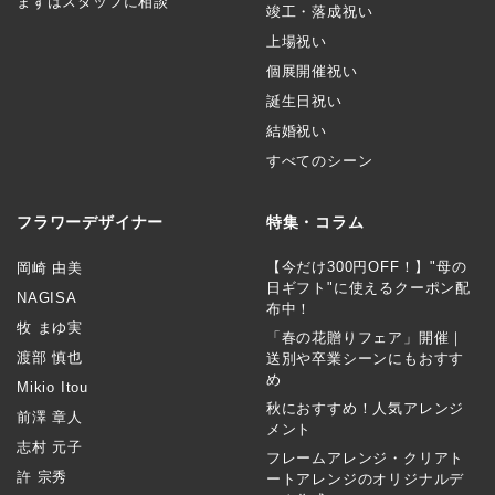
まずはスタッフに相談
竣工・落成祝い
上場祝い
個展開催祝い
誕生日祝い
結婚祝い
すべてのシーン
フラワーデザイナー
特集・コラム
【今だけ300円OFF！】"母の
岡崎 由美
日ギフト"に使えるクーポン配
NAGISA
布中！
牧 まゆ実
「春の花贈りフェア」開催｜
渡部 慎也
送別や卒業シーンにもおすす
め
Mikio Itou
秋におすすめ！人気アレンジ
前澤 章人
メント
志村 元子
フレームアレンジ・クリアト
許 宗秀
ートアレンジのオリジナルデ