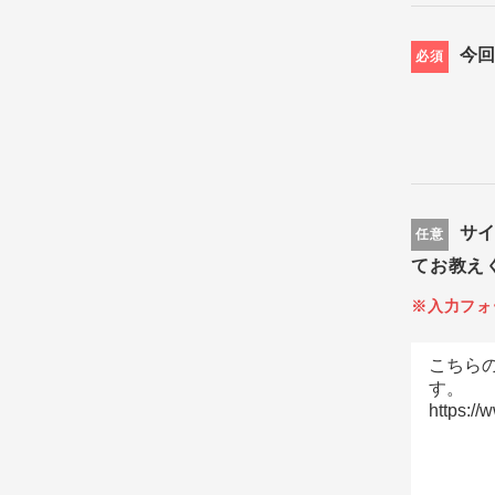
今
必須
サ
任意
てお教え
※入力フォ