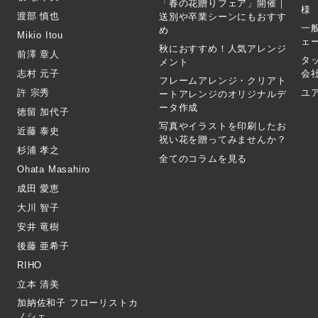
「春の花贈りフェア」開催｜
様
渡部 慎也
送別や卒業シーンにもおすす
一
め
Mikio Itou
ェ
秋におすすめ！人気アレンジ
前澤 章人
タ
メント
志村 元子
会
フレームアレンジ・クリアト
許 宗秀
ユ
ートアレンジのオリジナルデ
ータ作成
徳留 加代子
写真やイラストを印刷したお
近藤 泰史
祝い花を贈ってみませんか？
杉浦 孝之
全てのコラムを見る
Ohata Masahiro
成田 愛恵
大川 智子
安井 竜樹
後藤 亜希子
RIHO
立本 清美
加納佐和子 フローリストカ
ノシェ