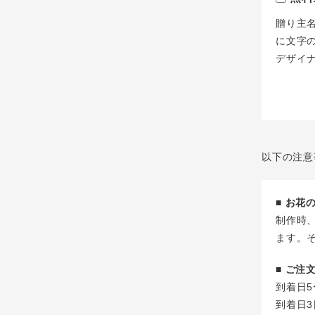
贈り主
に文字
デザイ
以下の注意
■ お
制作時
ます。
■ ご
到着日5
到着日3