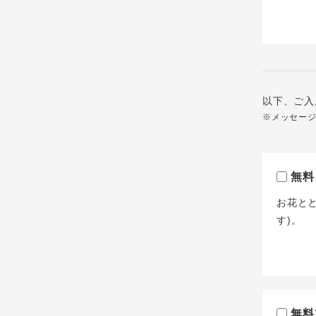
以下、ご入
※メッセー
無料
お花と
す)。
無料