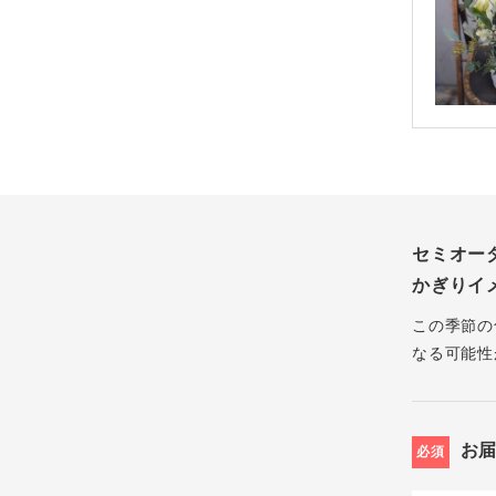
セミオー
かぎりイ
この季節の
なる可能性
お
必須