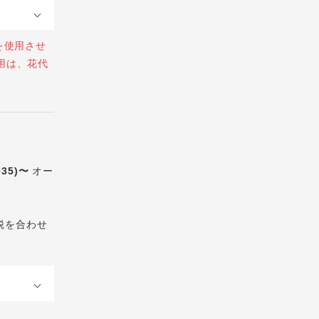
を使用させ
用は、花代
035)〜
オー
税を合わせ