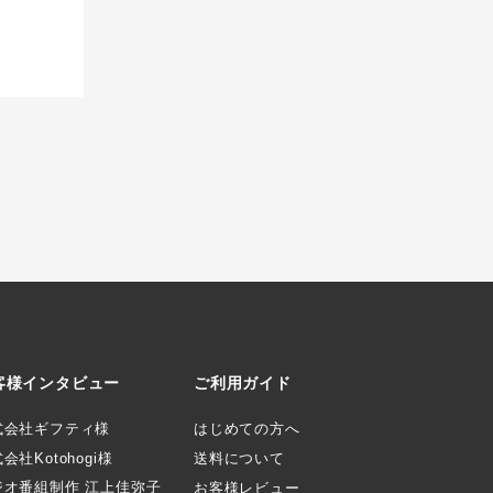
客様インタビュー
ご利用ガイド
式会社ギフティ様
はじめての方へ
会社Kotohogi様
送料について
ジオ番組制作 江上佳弥子
お客様レビュー