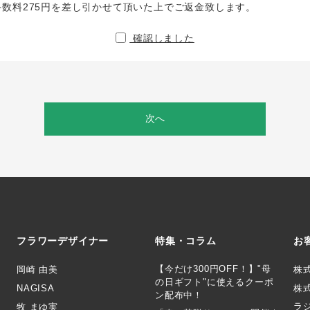
手数料275円を差し引かせて頂いた上でご返金致します。
確認しました
次へ
フラワーデザイナー
特集・コラム
お
【今だけ300円OFF！】"母
岡崎 由美
株
の日ギフト"に使えるクーポ
NAGISA
株式
ン配布中！
ラ
牧 まゆ実