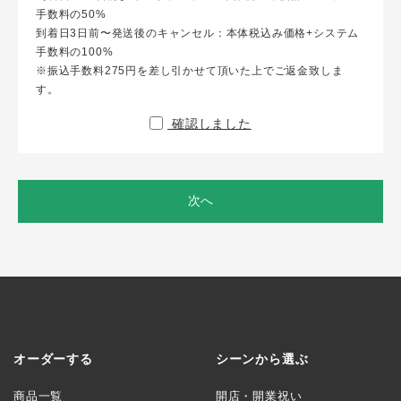
手数料の50%
到着日3日前〜発送後のキャンセル：本体税込み価格+システム
手数料の100%
※振込手数料275円を差し引かせて頂いた上でご返金致しま
す。
確認しました
次へ
オーダーする
シーンから選ぶ
商品一覧
開店・開業祝い