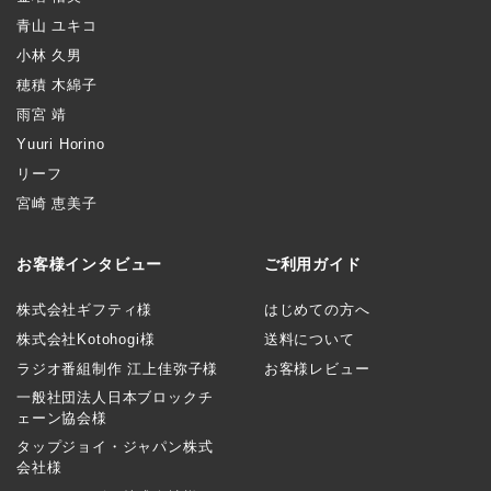
青山 ユキコ
小林 久男
穂積 木綿子
雨宮 靖
Yuuri Horino
リーフ
宮崎 恵美子
お客様インタビュー
ご利用ガイド
株式会社ギフティ様
はじめての方へ
株式会社Kotohogi様
送料について
ラジオ番組制作 江上佳弥子様
お客様レビュー
一般社団法人日本ブロックチ
ェーン協会様
タップジョイ・ジャパン株式
会社様