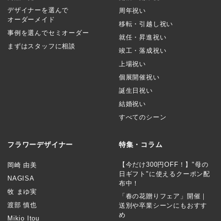
デザイナーを選んで
周年祝い
オーダーメイド
移転・引越し祝い
事例を選んでセミオーダー
就任・昇進祝い
まずはスタッフに相談
竣工・落成祝い
上場祝い
個展開催祝い
誕生日祝い
結婚祝い
すべてのシーン
フラワーデザイナー
特集・コラム
【今だけ300円OFF！】"母の
岡崎 由美
日ギフト"に使えるクーポン配
NAGISA
布中！
牧 まゆ実
「春の花贈りフェア」開催｜
渡部 慎也
送別や卒業シーンにもおすす
め
Mikio Itou