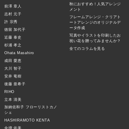
秋におすすめ！人気アレンジ
前澤 章人
メント
志村 元子
フレームアレンジ・クリアト
許 宗秀
ートアレンジのオリジナルデ
ータ作成
徳留 加代子
写真やイラストを印刷したお
近藤 泰史
祝い花を贈ってみませんか？
杉浦 孝之
全てのコラムを見る
Ohata Masahiro
成田 愛恵
大川 智子
安井 竜樹
後藤 亜希子
RIHO
立本 清美
加納佐和子 フローリストカノ
シェ
HASHIRAMOTO KENTA
金増 佑美