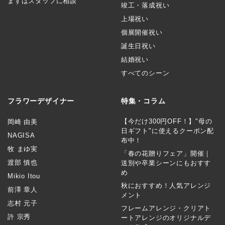
まずはスタッフに相談
竣工・落成祝い
上場祝い
個展開催祝い
誕生日祝い
結婚祝い
すべてのシーン
フラワーデザイナー
特集・コラム
【今だけ300円OFF！】"母の
岡崎 由美
日ギフト"に使えるクーポン配
NAGISA
布中！
牧 まゆ実
「春の花贈りフェア」開催｜
渡部 慎也
送別や卒業シーンにもおすす
め
Mikio Itou
秋におすすめ！人気アレンジ
前澤 章人
メント
志村 元子
フレームアレンジ・クリアト
許 宗秀
ートアレンジのオリジナルデ