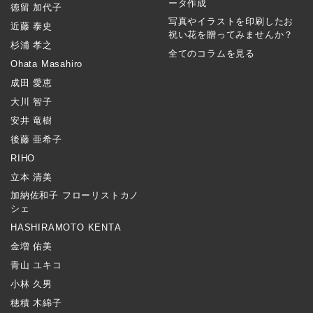
ータ作成
徳留 加代子
写真やイラストを印刷したお
近藤 泰史
祝い花を贈ってみませんか？
杉浦 孝之
全てのコラムを見る
Ohata Masahiro
成田 愛恵
大川 智子
安井 竜樹
後藤 亜希子
RIHO
立本 清美
加納佐和子 フローリストカノ
シェ
HASHIRAMOTO KENTA
金増 佑美
青山 ユキコ
小林 久男
穂積 木綿子