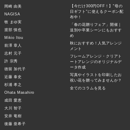
【今だけ300円OFF！】"母の
岡崎 由美
日ギフト"に使えるクーポン配
NAGISA
布中！
牧 まゆ実
「春の花贈りフェア」開催｜
渡部 慎也
送別や卒業シーンにもおすす
め
Mikio Itou
秋におすすめ！人気アレンジ
前澤 章人
メント
志村 元子
フレームアレンジ・クリアト
許 宗秀
ートアレンジのオリジナルデ
ータ作成
徳留 加代子
写真やイラストを印刷したお
近藤 泰史
祝い花を贈ってみませんか？
杉浦 孝之
全てのコラムを見る
Ohata Masahiro
成田 愛恵
大川 智子
安井 竜樹
後藤 亜希子