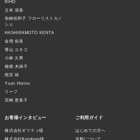
RIHO
立本 清美
加納佐和子 フローリストカノ
シェ
HASHIRAMOTO KENTA
金増 佑美
青山 ユキコ
小林 久男
穂積 木綿子
雨宮 靖
Yuuri Horino
リーフ
宮崎 恵美子
お客様インタビュー
ご利用ガイド
株式会社ギフティ様
はじめての方へ
株式会社Kotohogi様
送料について