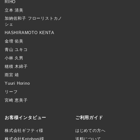
RIHO
立本 清美
加納佐和子 フローリストカノ
シェ
HASHIRAMOTO KENTA
金増 佑美
青山 ユキコ
小林 久男
穂積 木綿子
雨宮 靖
Yuuri Horino
リーフ
宮崎 恵美子
お客様インタビュー
ご利用ガイド
株式会社ギフティ様
はじめての方へ
株式会社Kotohogi様
送料について