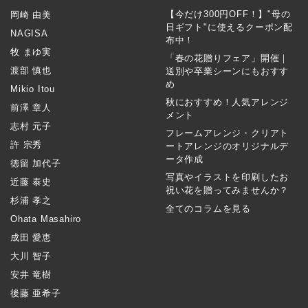
【今だけ300円OFF！】"母の
岡崎 由美
日ギフト"に使えるクーポン配
NAGISA
布中！
牧 まゆ実
「春の花贈りフェア」開催｜
渡部 慎也
送別や卒業シーンにもおすす
め
Mikio Itou
秋におすすめ！人気アレンジ
前澤 章人
メント
志村 元子
フレームアレンジ・クリアト
許 宗秀
ートアレンジのオリジナルデ
ータ作成
徳留 加代子
写真やイラストを印刷したお
近藤 泰史
祝い花を贈ってみませんか？
杉浦 孝之
全てのコラムを見る
Ohata Masahiro
成田 愛恵
大川 智子
安井 竜樹
後藤 亜希子