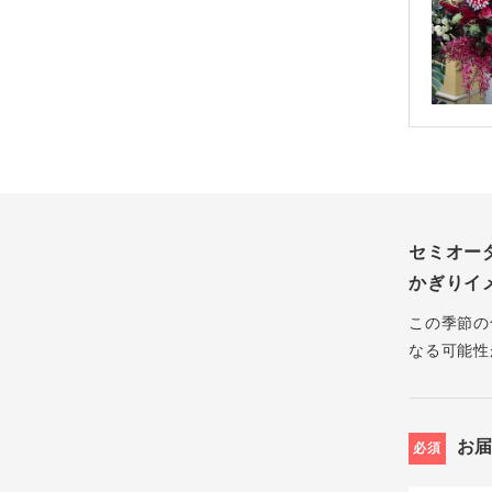
セミオー
かぎりイ
この季節の
なる可能性
お
必須