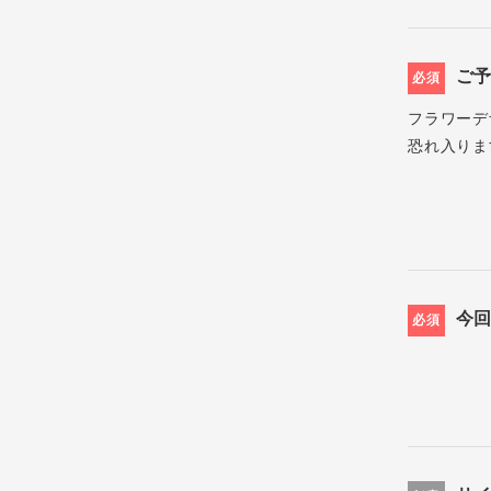
ご
必須
フラワーデ
恐れ入りま
今
必須