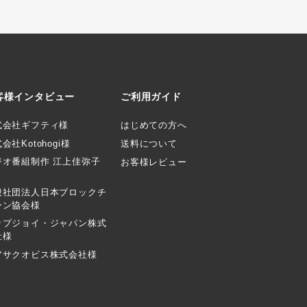
客様インタビュー
ご利用ガイド
式会社ギフティ様
はじめての方へ
会社Kotohogi様
送料について
ジオ番組制作 江上佳弥子
お客様レビュー
般社団法人日本ブロックチ
ーン協会様
ップジョイ・ジャパン株式
社様
アサクオビス株式会社様