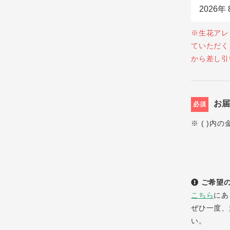
※生花アレ
ていただく
から差し引
お
必須
※ ( )内
ご希望の
こちら
にあ
ぜひ一度、
い。