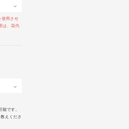
を使用させ
用は、花代
可能です。
お教えくださ