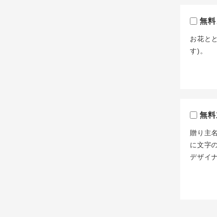
無料
お花と
す)。
無料
贈り主
に文字
デザイ