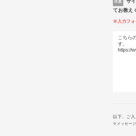
サ
任意
てお教え
※入力フォ
以下、ご入
※メッセー