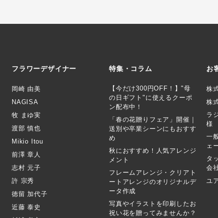
フラワーデザイナー
特集・コラム
お
【今だけ300円OFF！】"母
岡崎 由美
株
の日ギフト"に使えるクーポ
NAGISA
株式
ン配布中！
ラ
牧 まゆ実
「春の花贈りフェア」開催｜
様
渡部 慎也
送別や卒業シーンにもおすす
一
め
Mikio Itou
ェ
秋におすすめ！人気アレンジ
前澤 章人
タ
メント
志村 元子
会
フレームアレンジ・クリアト
許 宗秀
ユ
ートアレンジのオリジナルデ
ータ作成
徳留 加代子
写真やイラストを印刷したお
近藤 泰史
祝い花を贈ってみませんか？