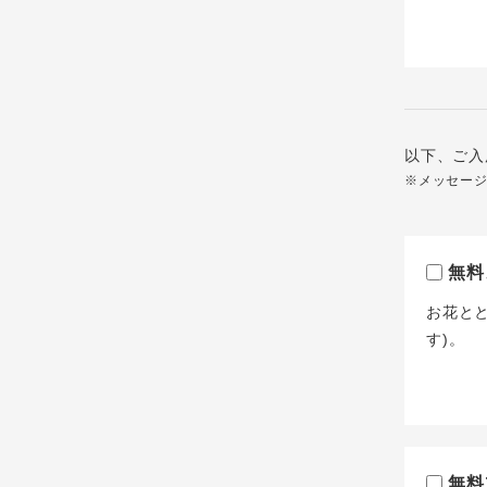
以下、ご入
※メッセー
無料
お花と
す)。
無料