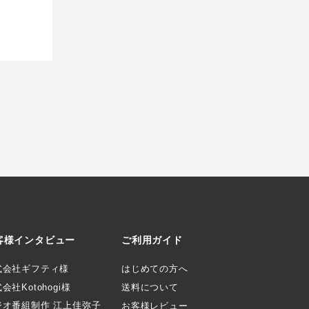
客様インタビュー
ご利用ガイド
式会社ギフティ様
はじめての方へ
会社Kotohogi様
送料について
ジオ番組制作 江上佳弥子
お客様レビュー