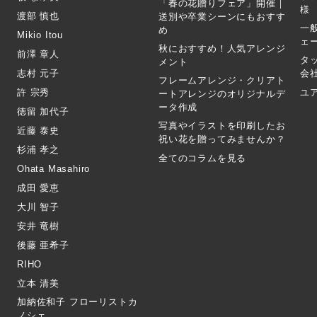
「春の花贈りフェア」開催｜
様
渡部 慎也
送別や卒業シーンにもおすす
一
め
Mikio Itou
ェ
秋におすすめ！人気アレンジ
前澤 章人
タ
メント
志村 元子
会
フレームアレンジ・クリアト
許 宗秀
ユ
ートアレンジのオリジナルデ
ータ作成
徳留 加代子
写真やイラストを印刷したお
近藤 泰史
祝い花を贈ってみませんか？
杉浦 孝之
全てのコラムを見る
Ohata Masahiro
成田 愛恵
大川 智子
安井 竜樹
後藤 亜希子
RIHO
立本 清美
加納佐和子 フローリストカ
ノシェ