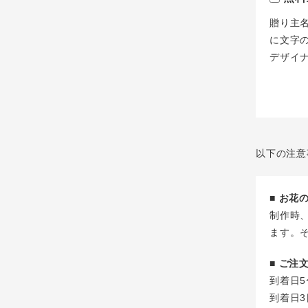
贈り主
に文字
デザイ
以下の注意
■ お
制作時
ます。
■ ご
到着日5
到着日3