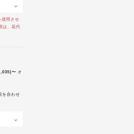
を使用させ
用は、花代
7,035)〜
オ
税を合わせ