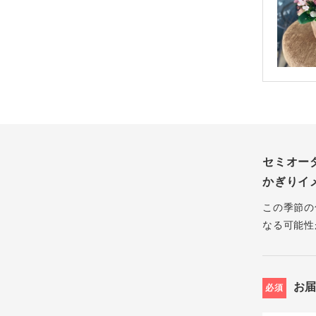
セミオー
かぎりイ
この季節の
なる可能性
お
必須