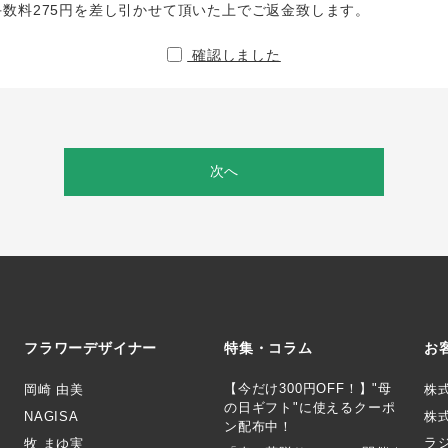
手数料275円を差し引かせて頂いた上でご返金致します。
確認しました
次へ
フラワーデザイナー
特集・コラム
お
【今だけ300円OFF！】"母
岡崎 由美
株
の日ギフト"に使えるクーポ
NAGISA
株式
ン配布中！
ラ
牧 まゆ実