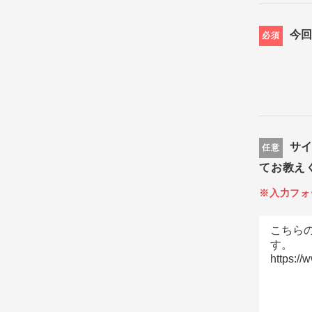
今
必須
サ
任意
てお教え
※入力フォ