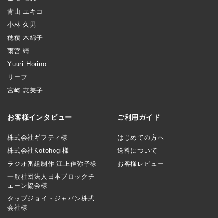
青山 ユキコ
小林 久男
穂積 木綿子
雨宮 靖
Yuuri Horino
リーフ
宮崎 恵美子
お客様インタビュー
ご利用ガイド
株式会社ギフティ様
はじめての方へ
株式会社Kotohogi様
送料について
ラジオ番組制作 江上佳弥子様
お客様レビュー
一般社団法人日本ブロックチ
ェーン協会様
タップジョイ・ジャパン株式
会社様