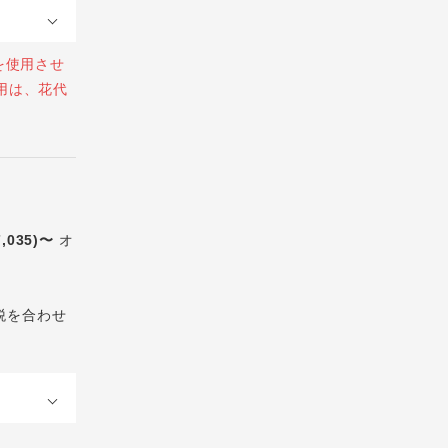
を使用させ
用は、花代
7,035)〜
オ
税を合わせ