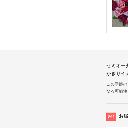
セミオー
かぎりイ
この季節の
なる可能性
お
必須