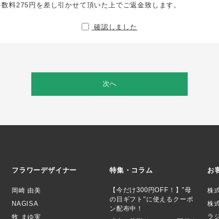
手数料275円を差し引かせて頂いた上でご返金致します。
確認しました
次へ
フラワーデザイナー
特集・コラム
お
【今だけ300円OFF！】"母
岡崎 由美
株
の日ギフト"に使えるクーポ
NAGISA
株式
ン配布中！
ラ
牧 まゆ実