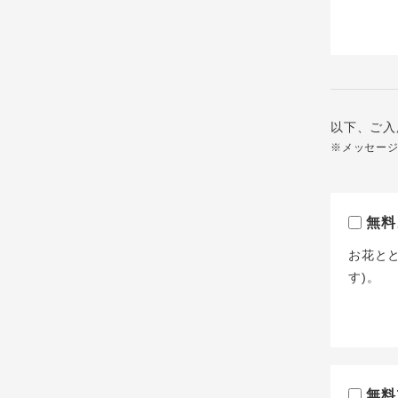
以下、ご入
※メッセー
無料
お花と
す)。
無料