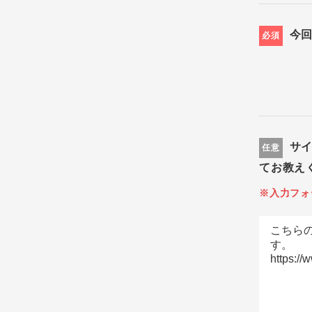
今
必須
サ
任意
てお教え
※入力フォ