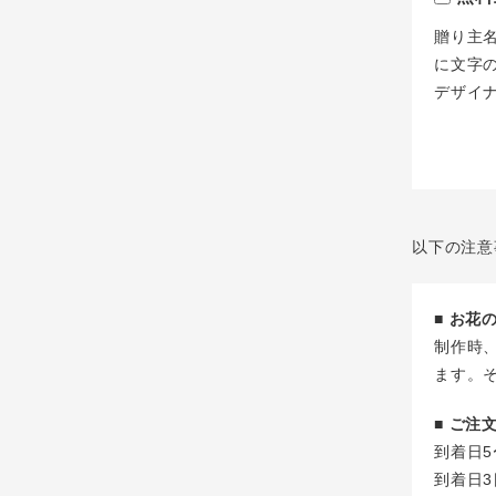
贈り主
に文字
デザイ
以下の注意
■ お
制作時
ます。
■ ご
到着日5
到着日3