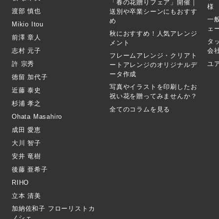
「春の花贈りフェア」開催｜
様
渡部 慎也
送別や卒業シーンにもおすす
一
め
Mikio Itou
ェ
秋におすすめ！人気アレンジ
前澤 章人
タ
メント
志村 元子
会
フレームアレンジ・クリアト
許 宗秀
ユ
ートアレンジのオリジナルデ
ータ作成
徳留 加代子
写真やイラストを印刷したお
近藤 泰史
祝い花を贈ってみませんか？
杉浦 孝之
全てのコラムを見る
Ohata Masahiro
成田 愛恵
大川 智子
安井 竜樹
後藤 亜希子
RIHO
立本 清美
加納佐和子 フローリストカ
ノシェ