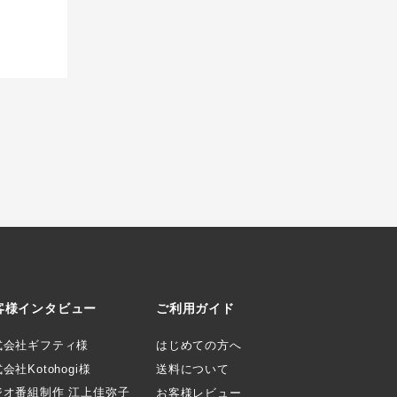
客様インタビュー
ご利用ガイド
式会社ギフティ様
はじめての方へ
会社Kotohogi様
送料について
ジオ番組制作 江上佳弥子
お客様レビュー