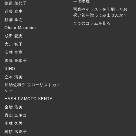
ータ作成
徳留 加代子
写真やイラストを印刷したお
近藤 泰史
祝い花を贈ってみませんか？
杉浦 孝之
全てのコラムを見る
Ohata Masahiro
成田 愛恵
大川 智子
安井 竜樹
後藤 亜希子
RIHO
立本 清美
加納佐和子 フローリストカノ
シェ
HASHIRAMOTO KENTA
金増 佑美
青山 ユキコ
小林 久男
穂積 木綿子