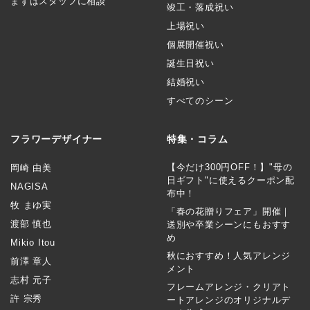
まずはスタッフに相談
竣工・落成祝い
上場祝い
個展開催祝い
誕生日祝い
結婚祝い
すべてのシーン
フラワーデザイナー
特集・コラム
【今だけ300円OFF！】"母の
岡崎 由美
日ギフト"に使えるクーポン配
NAGISA
布中！
牧 まゆ実
「春の花贈りフェア」開催｜
渡部 慎也
送別や卒業シーンにもおすす
め
Mikio Itou
秋におすすめ！人気アレンジ
前澤 章人
メント
志村 元子
フレームアレンジ・クリアト
許 宗秀
ートアレンジのオリジナルデ