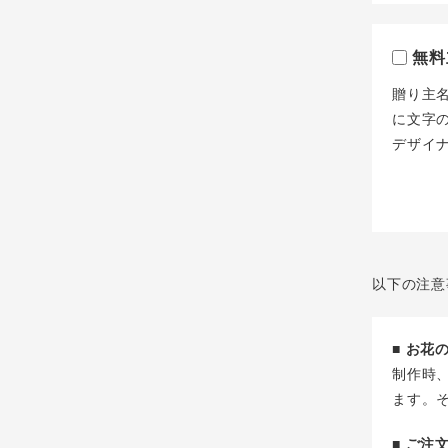
無料
贈り主
に文字
デザイ
以下の注意
■ お
制作時
ます。
■ ご