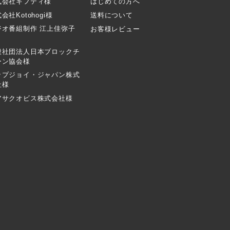
式会社ギフティ様
はじめての方へ
会社Kotohogi様
送料について
ジオ番組制作 江上佳弥子
お客様レビュー
般社団法人日本ブロックチ
ーン協会様
ップジョイ・ジャパン株式
社様
アサクオビス株式会社様