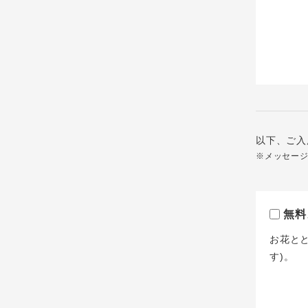
以下、ご入
※メッセー
無料
お花と
す)。