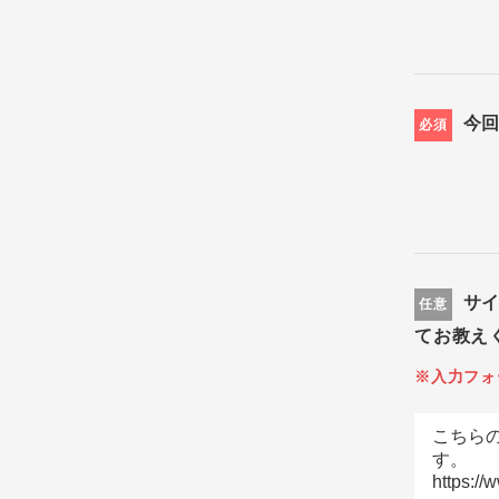
今
必須
サ
任意
てお教え
※入力フォ