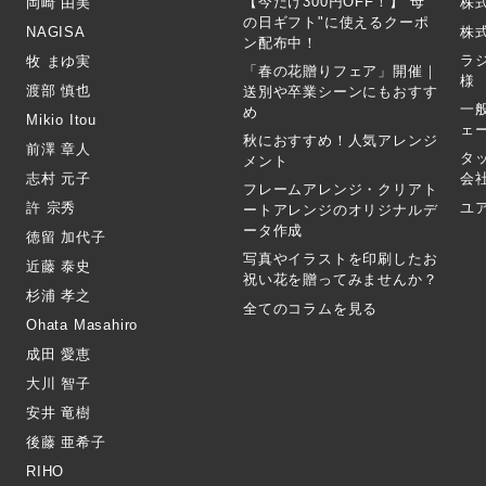
【今だけ300円OFF！】"母
岡崎 由美
株
の日ギフト"に使えるクーポ
NAGISA
株式
ン配布中！
ラ
牧 まゆ実
「春の花贈りフェア」開催｜
様
渡部 慎也
送別や卒業シーンにもおすす
一
め
Mikio Itou
ェ
秋におすすめ！人気アレンジ
前澤 章人
タ
メント
志村 元子
会
フレームアレンジ・クリアト
許 宗秀
ユ
ートアレンジのオリジナルデ
ータ作成
徳留 加代子
写真やイラストを印刷したお
近藤 泰史
祝い花を贈ってみませんか？
杉浦 孝之
全てのコラムを見る
Ohata Masahiro
成田 愛恵
大川 智子
安井 竜樹
後藤 亜希子
RIHO