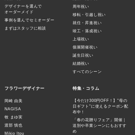
デザイナーを選んで
周年祝い
オーダーメイド
移転・引越し祝い
事例を選んでセミオーダー
就任・昇進祝い
まずはスタッフに相談
竣工・落成祝い
上場祝い
個展開催祝い
誕生日祝い
結婚祝い
すべてのシーン
フラワーデザイナー
特集・コラム
【今だけ300円OFF！】"母の
岡崎 由美
日ギフト"に使えるクーポン配
NAGISA
布中！
牧 まゆ実
「春の花贈りフェア」開催｜
渡部 慎也
送別や卒業シーンにもおすす
め
Mikio Itou