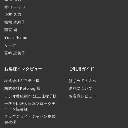
青山 ユキコ
小林 久男
穂積 木綿子
雨宮 靖
Yuuri Horino
リーフ
宮崎 恵美子
お客様インタビュー
ご利用ガイド
株式会社ギフティ様
はじめての方へ
株式会社Kotohogi様
送料について
ラジオ番組制作 江上佳弥子様
お客様レビュー
一般社団法人日本ブロックチ
ェーン協会様
タップジョイ・ジャパン株式
会社様