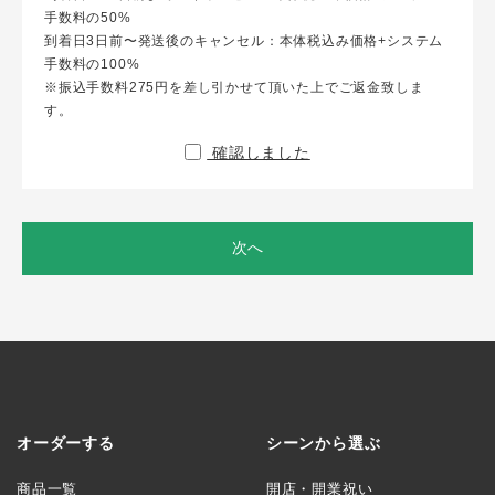
手数料の50%
到着日3日前〜発送後のキャンセル：本体税込み価格+システム
手数料の100%
※振込手数料275円を差し引かせて頂いた上でご返金致しま
す。
確認しました
次へ
オーダーする
シーンから選ぶ
商品一覧
開店・開業祝い