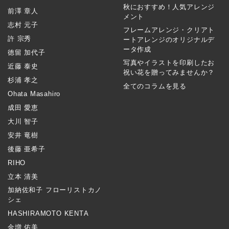
秋におすすめ！人気アレンジ
前澤 章人
メント
志村 元子
フレームアレンジ・クリアト
許 宗秀
ートアレンジのオリジナルデ
ータ作成
徳留 加代子
写真やイラストを印刷したお
近藤 泰史
祝い花を贈ってみませんか？
杉浦 孝之
全てのコラムを見る
Ohata Masahiro
成田 愛恵
大川 智子
安井 竜樹
後藤 亜希子
RIHO
立本 清美
加納佐和子 フローリストカノ
シェ
HASHIRAMOTO KENTA
金増 佑美