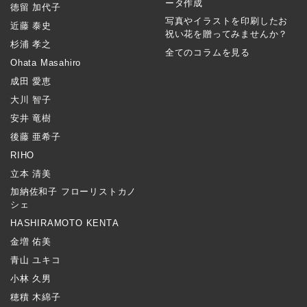
ータ作成
徳留 加代子
写真やイラストを印刷したお
近藤 泰史
祝い花を贈ってみませんか？
杉浦 孝之
全てのコラムを見る
Ohata Masahiro
成田 愛恵
大川 智子
安井 竜樹
後藤 亜希子
RIHO
立本 清美
加納佐和子 フローリストカノ
シェ
HASHIRAMOTO KENTA
金増 佑美
青山 ユキコ
小林 久男
穂積 木綿子