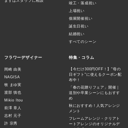
まずはスタッフに相談
竣工・落成祝い
上場祝い
個展開催祝い
誕生日祝い
結婚祝い
すべてのシーン
フラワーデザイナー
特集・コラム
【今だけ300円OFF！】"母の
岡崎 由美
日ギフト"に使えるクーポン配
NAGISA
布中！
牧 まゆ実
「春の花贈りフェア」開催｜
渡部 慎也
送別や卒業シーンにもおすす
め
Mikio Itou
秋におすすめ！人気アレンジ
前澤 章人
メント
志村 元子
フレームアレンジ・クリアト
許 宗秀
ートアレンジのオリジナルデ