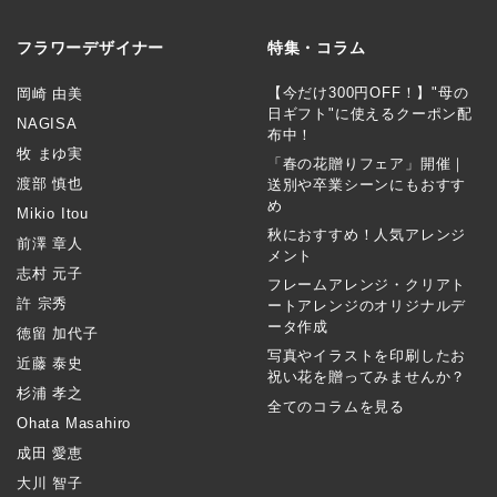
フラワーデザイナー
特集・コラム
【今だけ300円OFF！】"母の
岡崎 由美
日ギフト"に使えるクーポン配
NAGISA
布中！
牧 まゆ実
「春の花贈りフェア」開催｜
渡部 慎也
送別や卒業シーンにもおすす
め
Mikio Itou
秋におすすめ！人気アレンジ
前澤 章人
メント
志村 元子
フレームアレンジ・クリアト
許 宗秀
ートアレンジのオリジナルデ
ータ作成
徳留 加代子
写真やイラストを印刷したお
近藤 泰史
祝い花を贈ってみませんか？
杉浦 孝之
全てのコラムを見る
Ohata Masahiro
成田 愛恵
大川 智子