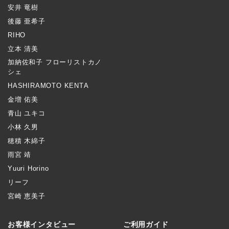
安井 竜樹
後藤 亜希子
RIHO
立本 清美
加納佐和子 フローリストカノ
シェ
HASHIRAMOTO KENTA
金増 佑美
青山 ユキコ
小林 久男
穂積 木綿子
雨宮 靖
Yuuri Horino
リーフ
宮崎 恵美子
お客様インタビュー
ご利用ガイド