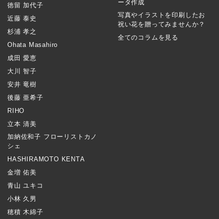
ータ作成
徳留 加代子
写真やイラストを印刷したお
近藤 泰史
祝い花を贈ってみませんか？
杉浦 孝之
全てのコラムを見る
Ohata Masahiro
成田 愛恵
大川 智子
安井 竜樹
後藤 亜希子
RIHO
立本 清美
加納佐和子 フローリストカノ
シェ
HASHIRAMOTO KENTA
金増 佑美
青山 ユキコ
小林 久男
穂積 木綿子