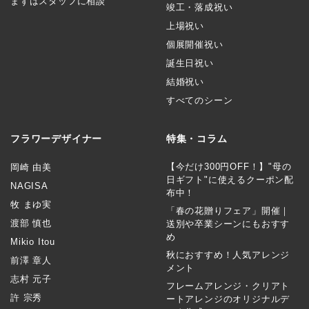
まずはスタッフに相談
竣工・落成祝い
上場祝い
個展開催祝い
誕生日祝い
結婚祝い
すべてのシーン
フラワーデザイナー
特集・コラム
【今だけ300円OFF！】"母の
岡崎 由美
日ギフト"に使えるクーポン配
NAGISA
布中！
牧 まゆ実
「春の花贈りフェア」開催｜
渡部 慎也
送別や卒業シーンにもおすす
め
Mikio Itou
秋におすすめ！人気アレンジ
前澤 章人
メント
志村 元子
フレームアレンジ・クリアト
許 宗秀
ートアレンジのオリジナルデ