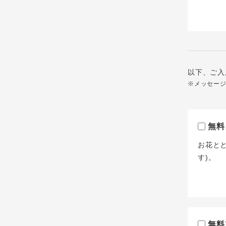
以下、ご入
※メッセー
無料
お花と
す)。
無料