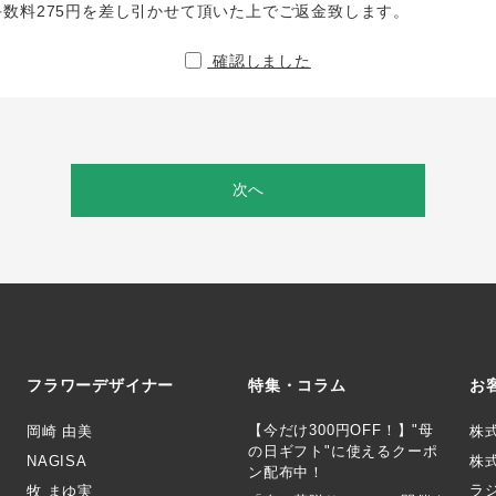
手数料275円を差し引かせて頂いた上でご返金致します。
確認しました
次へ
フラワーデザイナー
特集・コラム
お
【今だけ300円OFF！】"母
岡崎 由美
株
の日ギフト"に使えるクーポ
NAGISA
株式
ン配布中！
ラ
牧 まゆ実