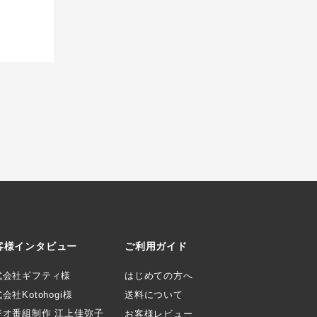
客様インタビュー
ご利用ガイド
式会社ギフティ様
はじめての方へ
会社Kotohogi様
送料について
ジオ番組制作 江上佳弥子
お客様レビュー