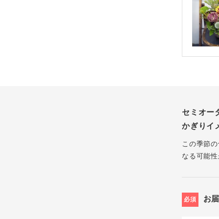
セミオー
かぎりイ
この季節の
なる可能性
お
必須