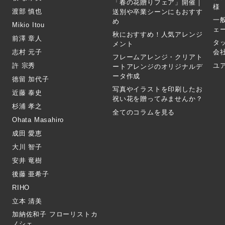
「春の花贈りフェア」開催｜
様
渡部 慎也
送別や卒業シーンにもおすす
一
め
Mikio Itou
ェ
秋におすすめ！人気アレンジ
前澤 章人
タ
メント
志村 元子
会
フレームアレンジ・クリアト
許 宗秀
ユ
ートアレンジのオリジナルデ
ータ作成
徳留 加代子
写真やイラストを印刷したお
近藤 泰史
祝い花を贈ってみませんか？
杉浦 孝之
全てのコラムを見る
Ohata Masahiro
成田 愛恵
大川 智子
安井 竜樹
後藤 亜希子
RIHO
立本 清美
加納佐和子 フローリストカ
ノシェ