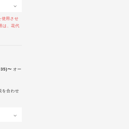
を使用させ
用は、花代
035)〜
オー
税を合わせ