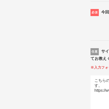
今
必須
サ
任意
てお教え
※入力フォ