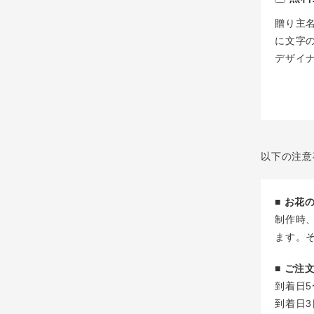
贈り主
に文字
デザイ
以下の注意
■ お
制作時
ます。
■ ご
到着日5
到着日3