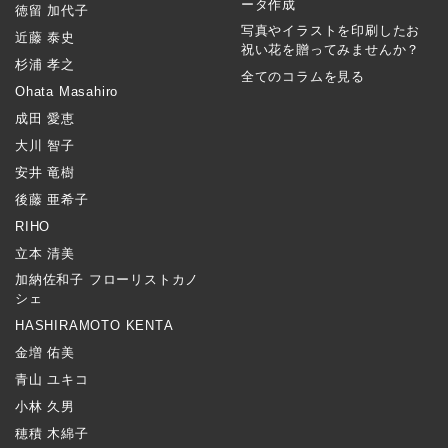
ータ作成
徳留 加代子
写真やイラストを印刷したお
近藤 泰史
祝い花を贈ってみませんか？
杉浦 孝之
全てのコラムを見る
Ohata Masahiro
成田 愛恵
大川 智子
安井 竜樹
後藤 亜希子
RIHO
立本 清美
加納佐和子 フローリストカノ
シェ
HASHIRAMOTO KENTA
金増 佑美
青山 ユキコ
小林 久男
穂積 木綿子