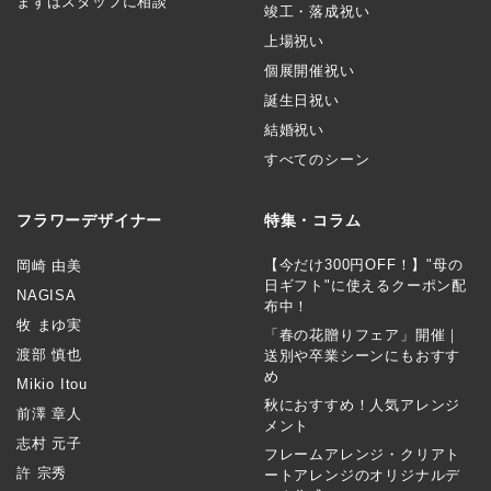
まずはスタッフに相談
竣工・落成祝い
上場祝い
個展開催祝い
誕生日祝い
結婚祝い
すべてのシーン
フラワーデザイナー
特集・コラム
【今だけ300円OFF！】"母の
岡崎 由美
日ギフト"に使えるクーポン配
NAGISA
布中！
牧 まゆ実
「春の花贈りフェア」開催｜
渡部 慎也
送別や卒業シーンにもおすす
め
Mikio Itou
秋におすすめ！人気アレンジ
前澤 章人
メント
志村 元子
フレームアレンジ・クリアト
許 宗秀
ートアレンジのオリジナルデ