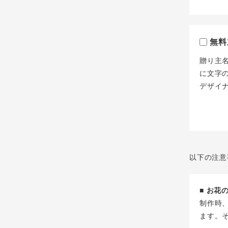
無料
贈り主
に文字
デザイ
以下の注意
■ お
制作時
ます。