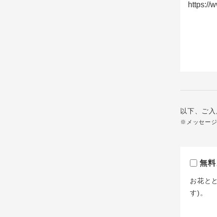
以下、ご入
※メッセー
無料
お花と
す)。