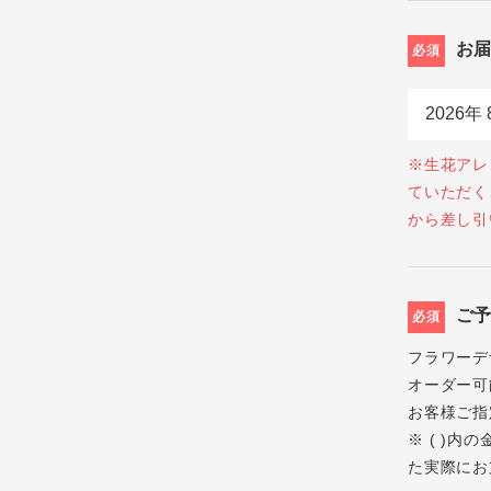
お
必須
※生花アレ
ていただく
から差し引
ご
必須
フラワーデ
オーダー可
お客様ご指
※ ( )
た実際にお