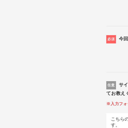
今
必須
サ
任意
てお教え
※入力フォ