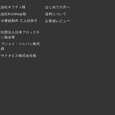
式会社ギフティ様
はじめての方へ
会社Kotohogi様
送料について
ジオ番組制作 江上佳弥子
お客様レビュー
般社団法人日本ブロックチ
ーン協会様
ップジョイ・ジャパン株式
社様
アサクオビス株式会社様