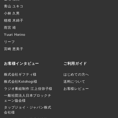
青山 ユキコ
小林 久男
穂積 木綿子
雨宮 靖
Yuuri Horino
リーフ
宮崎 恵美子
お客様インタビュー
ご利用ガイド
株式会社ギフティ様
はじめての方へ
株式会社Kotohogi様
送料について
ラジオ番組制作 江上佳弥子様
お客様レビュー
一般社団法人日本ブロックチ
ェーン協会様
タップジョイ・ジャパン株式
会社様