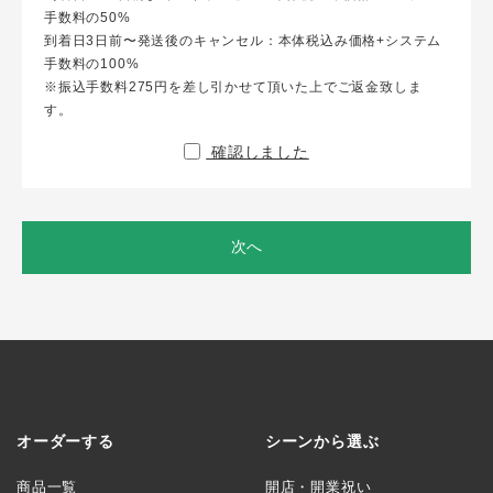
手数料の50%
到着日3日前〜発送後のキャンセル：本体税込み価格+システム
手数料の100%
※振込手数料275円を差し引かせて頂いた上でご返金致しま
す。
確認しました
次へ
オーダーする
シーンから選ぶ
商品一覧
開店・開業祝い