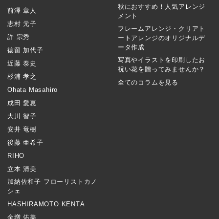
秋におすすめ！人気アレンジ
前澤 章人
メント
志村 元子
フレームアレンジ・クリアト
許 宗秀
ートアレンジのオリジナルデ
ータ作成
徳留 加代子
写真やイラストを印刷したお
近藤 泰史
祝い花を贈ってみませんか？
杉浦 孝之
全てのコラムを見る
Ohata Masahiro
成田 愛恵
大川 智子
安井 竜樹
後藤 亜希子
RIHO
立本 清美
加納佐和子 フローリストカノ
シェ
HASHIRAMOTO KENTA
金増 佑美