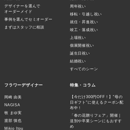
デザイナーを選んで
周年祝い
オーダーメイド
移転・引越し祝い
事例を選んでセミオーダー
就任・昇進祝い
まずはスタッフに相談
竣工・落成祝い
上場祝い
個展開催祝い
誕生日祝い
結婚祝い
すべてのシーン
フラワーデザイナー
特集・コラム
【今だけ300円OFF！】"母の
岡崎 由美
日ギフト"に使えるクーポン配
NAGISA
布中！
牧 まゆ実
「春の花贈りフェア」開催｜
渡部 慎也
送別や卒業シーンにもおすす
め
Mikio Itou