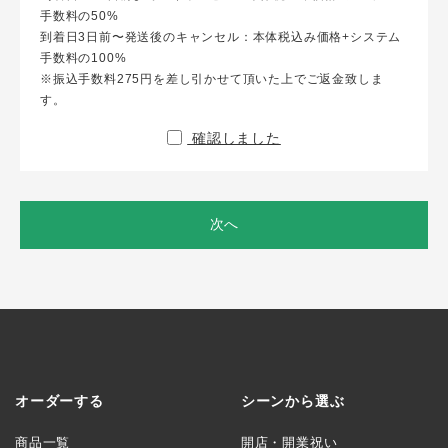
手数料の50%
到着日3日前〜発送後のキャンセル：本体税込み価格+システム
手数料の100%
※振込手数料275円を差し引かせて頂いた上でご返金致しま
す。
確認しました
次へ
オーダーする
シーンから選ぶ
商品一覧
開店・開業祝い