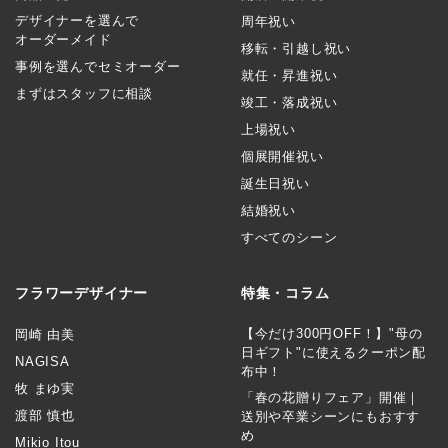
デザイナーを選んで
周年祝い
オーダーメイド
移転・引越し祝い
事例を選んでセミオーダー
就任・昇進祝い
まずはスタッフに相談
竣工・落成祝い
上場祝い
個展開催祝い
誕生日祝い
結婚祝い
すべてのシーン
フラワーデザイナー
特集・コラム
【今だけ300円OFF！】"母の
岡崎 由美
日ギフト"に使えるクーポン配
NAGISA
布中！
牧 まゆ実
「春の花贈りフェア」開催｜
渡部 慎也
送別や卒業シーンにもおすす
め
Mikio Itou