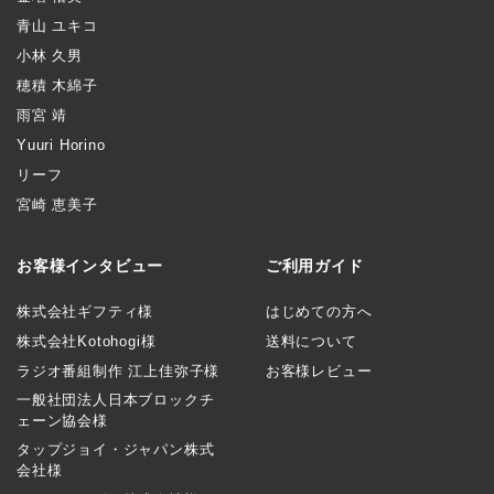
青山 ユキコ
小林 久男
穂積 木綿子
雨宮 靖
Yuuri Horino
リーフ
宮崎 恵美子
お客様インタビュー
ご利用ガイド
株式会社ギフティ様
はじめての方へ
株式会社Kotohogi様
送料について
ラジオ番組制作 江上佳弥子様
お客様レビュー
一般社団法人日本ブロックチ
ェーン協会様
タップジョイ・ジャパン株式
会社様