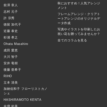
秋におすすめ！人気アレンジ
前澤 章人
メント
志村 元子
フレームアレンジ・クリアト
許 宗秀
ートアレンジのオリジナルデ
ータ作成
徳留 加代子
写真やイラストを印刷したお
近藤 泰史
祝い花を贈ってみませんか？
杉浦 孝之
全てのコラムを見る
Ohata Masahiro
成田 愛恵
大川 智子
安井 竜樹
後藤 亜希子
RIHO
立本 清美
加納佐和子 フローリストカノ
シェ
HASHIRAMOTO KENTA
金増 佑美