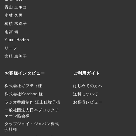
青山 ユキコ
小林 久男
穂積 木綿子
雨宮 靖
Yuuri Horino
リーフ
宮崎 恵美子
お客様インタビュー
ご利用ガイド
株式会社ギフティ様
はじめての方へ
株式会社Kotohogi様
送料について
ラジオ番組制作 江上佳弥子様
お客様レビュー
一般社団法人日本ブロックチ
ェーン協会様
タップジョイ・ジャパン株式
会社様