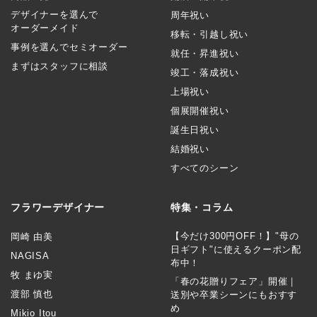
デザイナーを選んで
周年祝い
オーダーメイド
移転・引越し祝い
事例を選んでセミオーダー
就任・昇進祝い
まずはスタッフに相談
竣工・落成祝い
上場祝い
個展開催祝い
誕生日祝い
結婚祝い
すべてのシーン
フラワーデザイナー
特集・コラム
【今だけ300円OFF！】"母の
岡崎 由美
日ギフト"に使えるクーポン配
NAGISA
布中！
牧 まゆ実
「春の花贈りフェア」開催｜
渡部 慎也
送別や卒業シーンにもおすす
め
Mikio Itou