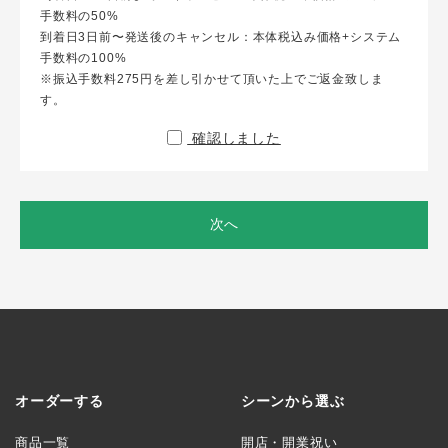
手数料の50%
到着日3日前〜発送後のキャンセル：本体税込み価格+システム
手数料の100%
※振込手数料275円を差し引かせて頂いた上でご返金致しま
す。
確認しました
次へ
オーダーする
シーンから選ぶ
商品一覧
開店・開業祝い