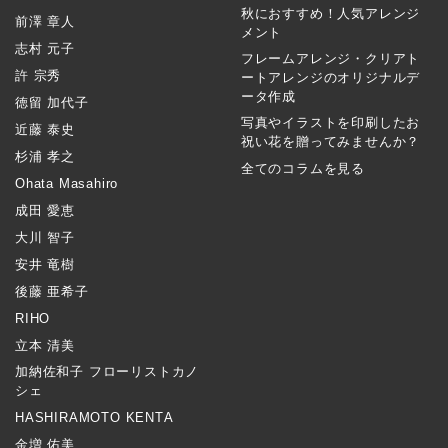
秋におすすめ！人気アレンジ
前澤 章人
メント
志村 元子
フレームアレンジ・クリアト
許 宗秀
ートアレンジのオリジナルデ
ータ作成
徳留 加代子
写真やイラストを印刷したお
近藤 泰史
祝い花を贈ってみませんか？
杉浦 孝之
全てのコラムを見る
Ohata Masahiro
成田 愛恵
大川 智子
安井 竜樹
後藤 亜希子
RIHO
立本 清美
加納佐和子 フローリストカノ
シェ
HASHIRAMOTO KENTA
金増 佑美