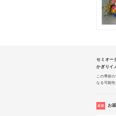
セミオー
かぎりイ
この季節の
なる可能性
お
必須