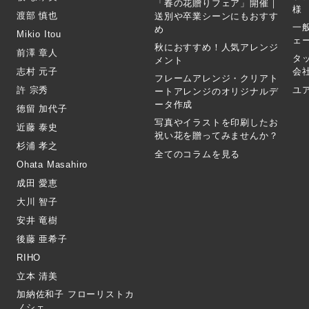
「春の花贈りフェア」開催｜
様
渡部 慎也
送別や卒業シーンにもおすす
一
め
Mikio Itou
ェ
秋におすすめ！人気アレンジ
前澤 章人
タ
メント
志村 元子
会
フレームアレンジ・クリアト
許 宗秀
ユ
ートアレンジのオリジナルデ
ータ作成
徳留 加代子
写真やイラストを印刷したお
近藤 泰史
祝い花を贈ってみませんか？
杉浦 孝之
全てのコラムを見る
Ohata Masahiro
成田 愛恵
大川 智子
安井 竜樹
後藤 亜希子
RIHO
立本 清美
加納佐和子 フローリストカ
ノシェ