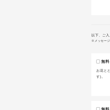
以下、ご入
※メッセー
無料
お花と
す)。
無料