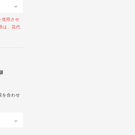
を使用させ
用は、花代
総額
税を合わせ