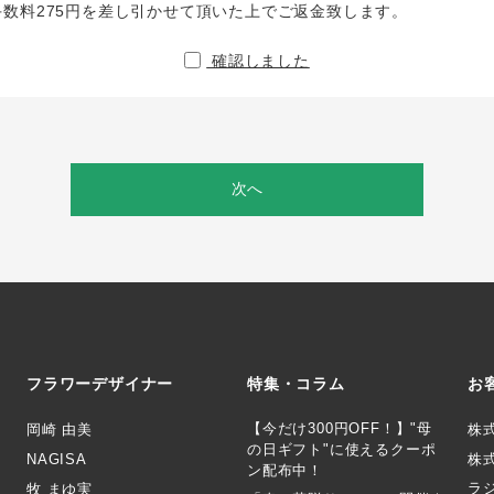
手数料275円を差し引かせて頂いた上でご返金致します。
確認しました
次へ
フラワーデザイナー
特集・コラム
お
【今だけ300円OFF！】"母
岡崎 由美
株
の日ギフト"に使えるクーポ
NAGISA
株式
ン配布中！
ラ
牧 まゆ実