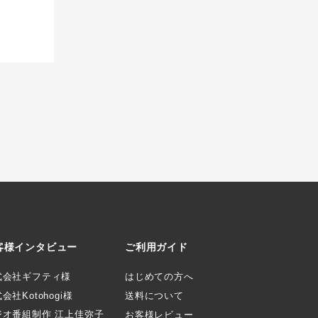
客様インタビュー
ご利用ガイド
式会社ギフティ様
はじめての方へ
会社Kotohogi様
送料について
ジオ番組制作 江上佳弥子
お客様レビュー