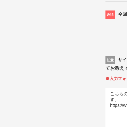
今
必須
サ
任意
てお教え
※入力フォ