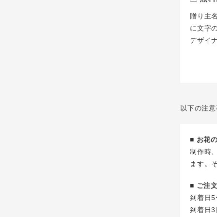
贈り主
に文字
デザイ
以下の注意
■ お
制作時
ます。
■ ご
到着日5
到着日3