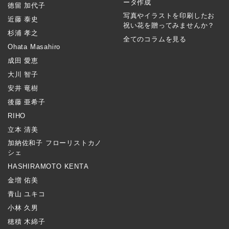
ータ作成
徳留 加代子
写真やイラストを印刷したお
近藤 泰史
祝い花を贈ってみませんか？
杉浦 孝之
全てのコラムを見る
Ohata Masahiro
成田 愛恵
大川 智子
安井 竜樹
後藤 亜希子
RIHO
立本 清美
加納佐和子 フローリストカノ
シェ
HASHIRAMOTO KENTA
金増 佑美
青山 ユキコ
小林 久男
穂積 木綿子