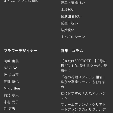
まずはスタッフに相談
竣工・落成祝い
上場祝い
個展開催祝い
誕生日祝い
結婚祝い
すべてのシーン
フラワーデザイナー
特集・コラム
【今だけ300円OFF！】"母の
岡崎 由美
日ギフト"に使えるクーポン配
NAGISA
布中！
牧 まゆ実
「春の花贈りフェア」開催｜
渡部 慎也
送別や卒業シーンにもおすす
め
Mikio Itou
秋におすすめ！人気アレンジ
前澤 章人
メント
志村 元子
フレームアレンジ・クリアト
許 宗秀
ートアレンジのオリジナルデ