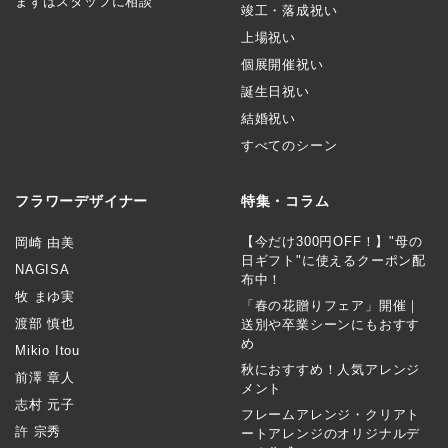
まずはスタッフに相談
竣工・落成祝い
上場祝い
個展開催祝い
誕生日祝い
結婚祝い
すべてのシーン
フラワーデザイナー
特集・コラム
【今だけ300円OFF！】"母の
岡崎 由美
日ギフト"に使えるクーポン配
NAGISA
布中！
牧 まゆ実
「春の花贈りフェア」開催｜
渡部 慎也
送別や卒業シーンにもおすす
め
Mikio Itou
秋におすすめ！人気アレンジ
前澤 章人
メント
志村 元子
フレームアレンジ・クリアト
許 宗秀
ートアレンジのオリジナルデ