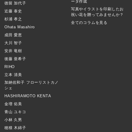
ータ作成
徳留 加代子
写真やイラストを印刷したお
近藤 泰史
祝い花を贈ってみませんか？
杉浦 孝之
全てのコラムを見る
Ohata Masahiro
成田 愛恵
大川 智子
安井 竜樹
後藤 亜希子
RIHO
立本 清美
加納佐和子 フローリストカノ
シェ
HASHIRAMOTO KENTA
金増 佑美
青山 ユキコ
小林 久男
穂積 木綿子