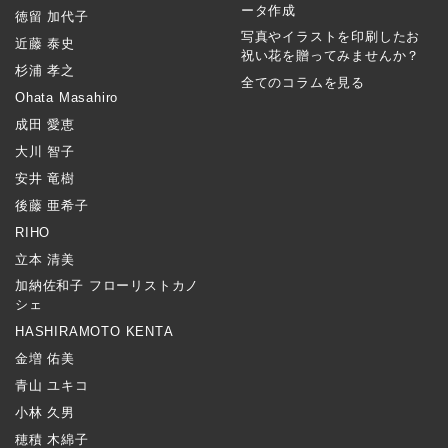
ータ作成
徳留 加代子
写真やイラストを印刷したお
近藤 泰史
祝い花を贈ってみませんか？
杉浦 孝之
全てのコラムを見る
Ohata Masahiro
成田 愛恵
大川 智子
安井 竜樹
後藤 亜希子
RIHO
立本 清美
加納佐和子 フローリストカノ
シェ
HASHIRAMOTO KENTA
金増 佑美
青山 ユキコ
小林 久男
穂積 木綿子