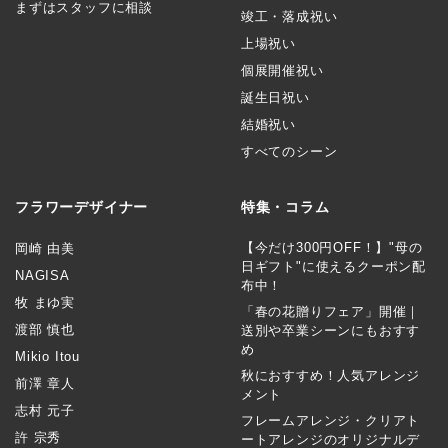
まずはスタッフに相談
竣工・落成祝い
上場祝い
個展開催祝い
誕生日祝い
結婚祝い
すべてのシーン
フラワーデザイナー
特集・コラム
【今だけ300円OFF！】"母の
岡崎 由美
日ギフト"に使えるクーポン配
NAGISA
布中！
牧 まゆ実
「春の花贈りフェア」開催｜
渡部 慎也
送別や卒業シーンにもおすす
め
Mikio Itou
秋におすすめ！人気アレンジ
前澤 章人
メント
志村 元子
フレームアレンジ・クリアト
許 宗秀
ートアレンジのオリジナルデ