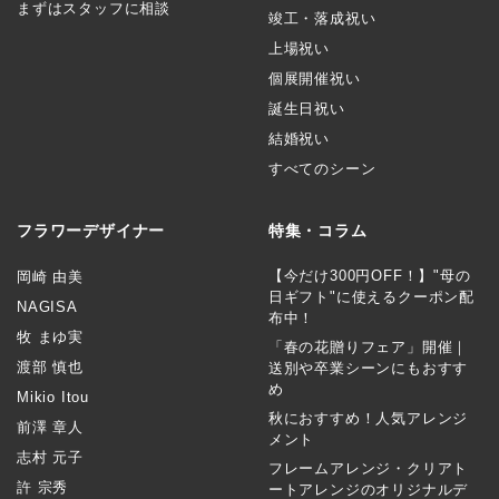
まずはスタッフに相談
竣工・落成祝い
上場祝い
個展開催祝い
誕生日祝い
結婚祝い
すべてのシーン
フラワーデザイナー
特集・コラム
【今だけ300円OFF！】"母の
岡崎 由美
日ギフト"に使えるクーポン配
NAGISA
布中！
牧 まゆ実
「春の花贈りフェア」開催｜
渡部 慎也
送別や卒業シーンにもおすす
め
Mikio Itou
秋におすすめ！人気アレンジ
前澤 章人
メント
志村 元子
フレームアレンジ・クリアト
許 宗秀
ートアレンジのオリジナルデ