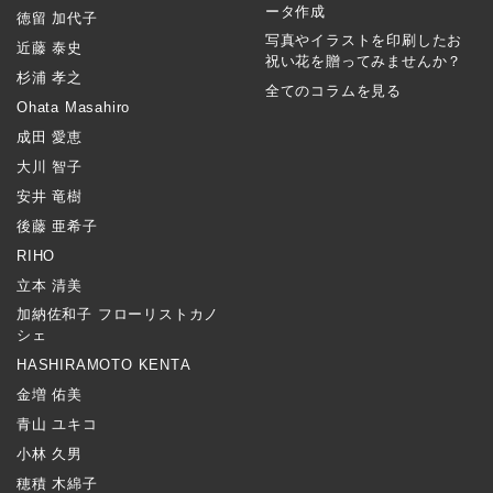
ータ作成
徳留 加代子
写真やイラストを印刷したお
近藤 泰史
祝い花を贈ってみませんか？
杉浦 孝之
全てのコラムを見る
Ohata Masahiro
成田 愛恵
大川 智子
安井 竜樹
後藤 亜希子
RIHO
立本 清美
加納佐和子 フローリストカノ
シェ
HASHIRAMOTO KENTA
金増 佑美
青山 ユキコ
小林 久男
穂積 木綿子