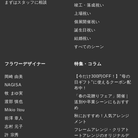
まずはスタッフに相談
竣工・落成祝い
上場祝い
個展開催祝い
誕生日祝い
結婚祝い
すべてのシーン
フラワーデザイナー
特集・コラム
【今だけ300円OFF！】"母の
岡崎 由美
日ギフト"に使えるクーポン配
NAGISA
布中！
牧 まゆ実
「春の花贈りフェア」開催｜
渡部 慎也
送別や卒業シーンにもおすす
め
Mikio Itou
秋におすすめ！人気アレンジ
前澤 章人
メント
志村 元子
フレームアレンジ・クリアト
許 宗秀
ートアレンジのオリジナルデ