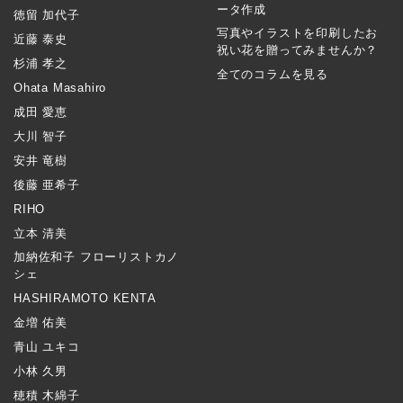
ータ作成
徳留 加代子
写真やイラストを印刷したお
近藤 泰史
祝い花を贈ってみませんか？
杉浦 孝之
全てのコラムを見る
Ohata Masahiro
成田 愛恵
大川 智子
安井 竜樹
後藤 亜希子
RIHO
立本 清美
加納佐和子 フローリストカノ
シェ
HASHIRAMOTO KENTA
金増 佑美
青山 ユキコ
小林 久男
穂積 木綿子