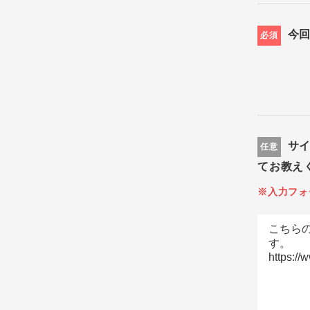
今
必須
サ
任意
てお教え
※入力フォ