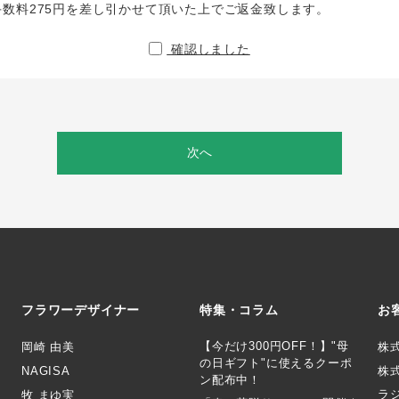
手数料275円を差し引かせて頂いた上でご返金致します。
確認しました
次へ
フラワーデザイナー
特集・コラム
お
【今だけ300円OFF！】"母
岡崎 由美
株
の日ギフト"に使えるクーポ
NAGISA
株式
ン配布中！
ラ
牧 まゆ実