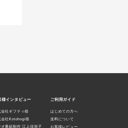
客様インタビュー
ご利用ガイド
式会社ギフティ様
はじめての方へ
会社Kotohogi様
送料について
ジオ番組制作 江上佳弥子
お客様レビュー