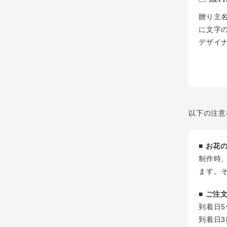
贈り主
に文字
デザイ
以下の注意
■ お
制作時
ます。
■ ご
到着日5
到着日3