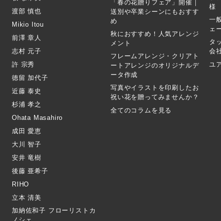
「春の花贈りフェア」開催｜
様
渡部 慎也
送別や卒業シーンにもおすす
一
め
Mikio Itou
ェ
秋におすすめ！人気アレンジ
前澤 章人
タ
メント
志村 元子
会
フレームアレンジ・クリアト
許 宗秀
ユ
ートアレンジのオリジナルデ
ータ作成
徳留 加代子
写真やイラストを印刷したお
近藤 泰史
祝い花を贈ってみませんか？
杉浦 孝之
全てのコラムを見る
Ohata Masahiro
成田 愛恵
大川 智子
安井 竜樹
後藤 亜希子
RIHO
立本 清美
加納佐和子 フローリストカ
ノシェ