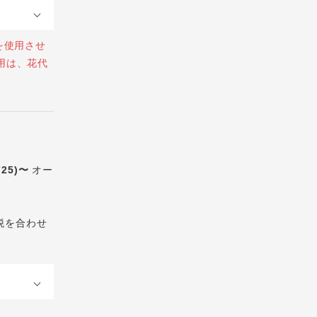
を使用させ
用は、花代
725)〜
オー
税を合わせ