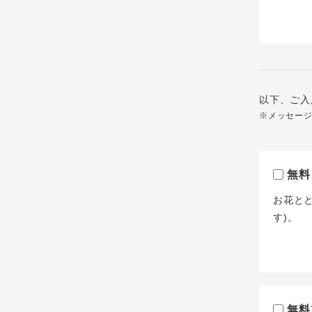
以下、ご入
※メッセー
無料
お花と
す)。
無料