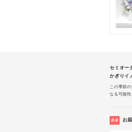
セミオー
かぎりイ
この季節の
なる可能性
お
必須