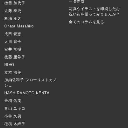
ータ作成
徳留 加代子
写真やイラストを印刷したお
近藤 泰史
祝い花を贈ってみませんか？
杉浦 孝之
全てのコラムを見る
Ohata Masahiro
成田 愛恵
大川 智子
安井 竜樹
後藤 亜希子
RIHO
立本 清美
加納佐和子 フローリストカノ
シェ
HASHIRAMOTO KENTA
金増 佑美
青山 ユキコ
小林 久男
穂積 木綿子