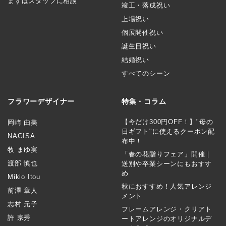
まずはスタッフに相談
竣工・落成祝い
上場祝い
個展開催祝い
誕生日祝い
結婚祝い
すべてのシーン
フラワーデザイナー
特集・コラム
【今だけ300円OFF！】"母の
岡崎 由美
日ギフト"に使えるクーポン配
NAGISA
布中！
牧 まゆ実
「春の花贈りフェア」開催｜
渡部 慎也
送別や卒業シーンにもおすす
め
Mikio Itou
秋におすすめ！人気アレンジ
前澤 章人
メント
志村 元子
フレームアレンジ・クリアト
許 宗秀
ートアレンジのオリジナルデ