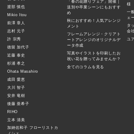
「春の花贈りフェア」開催｜
様
渡部 慎也
送別や卒業シーンにもおすす
一
め
Mikio Itou
ェ
秋におすすめ！人気アレンジ
前澤 章人
タ
メント
志村 元子
会
フレームアレンジ・クリアト
許 宗秀
ユ
ートアレンジのオリジナルデ
ータ作成
徳留 加代子
写真やイラストを印刷したお
近藤 泰史
祝い花を贈ってみませんか？
杉浦 孝之
全てのコラムを見る
Ohata Masahiro
成田 愛恵
大川 智子
安井 竜樹
後藤 亜希子
RIHO
立本 清美
加納佐和子 フローリストカ
ノシェ