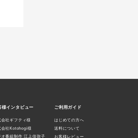
客様インタビュー
ご利用ガイド
式会社ギフティ様
はじめての方へ
会社Kotohogi様
送料について
ジオ番組制作 江上佳弥子
お客様レビュー