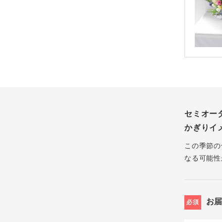
セミオー
かぎりイ
この季節の
なる可能性
お
必須