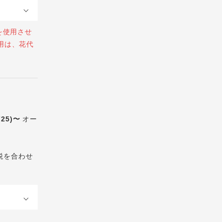
を使用させ
用は、花代
725)〜
オー
税を合わせ