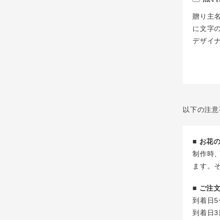
贈り主
に文字
デザイ
以下の注意
■ お
制作時
ます。
■ ご
到着日5
到着日3