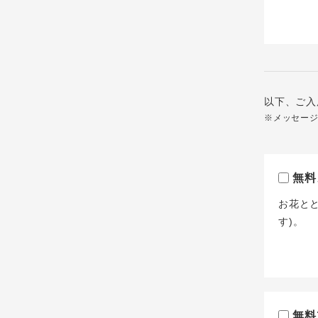
以下、ご入
※メッセー
無料
お花と
す)。
無料