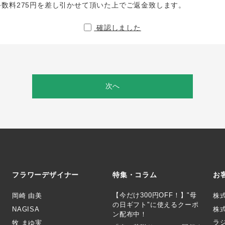
手数料275円を差し引かせて頂いた上でご返金致します。
確認しました
次へ
フラワーデザイナー
特集・コラム
お
【今だけ300円OFF！】"母
岡崎 由美
株
の日ギフト"に使えるクーポ
NAGISA
株式
ン配布中！
ラ
牧 まゆ実