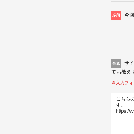
今
必須
サ
任意
てお教え
※入力フォ