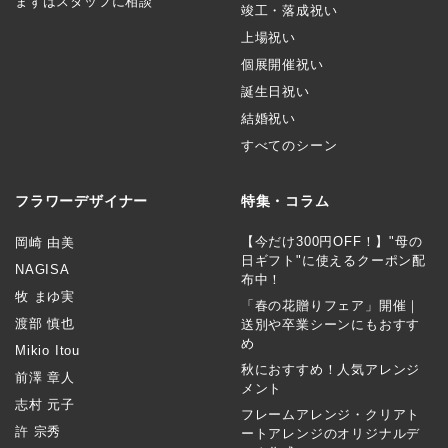
まずはスタッフに相談
竣工・落成祝い
上場祝い
個展開催祝い
誕生日祝い
結婚祝い
すべてのシーン
フラワーデザイナー
特集・コラム
【今だけ300円OFF！】"母の
岡崎 由美
日ギフト"に使えるクーポン配
NAGISA
布中！
牧 まゆ実
「春の花贈りフェア」開催｜
渡部 慎也
送別や卒業シーンにもおすす
め
Mikio Itou
秋におすすめ！人気アレンジ
前澤 章人
メント
志村 元子
フレームアレンジ・クリアト
許 宗秀
ートアレンジのオリジナルデ