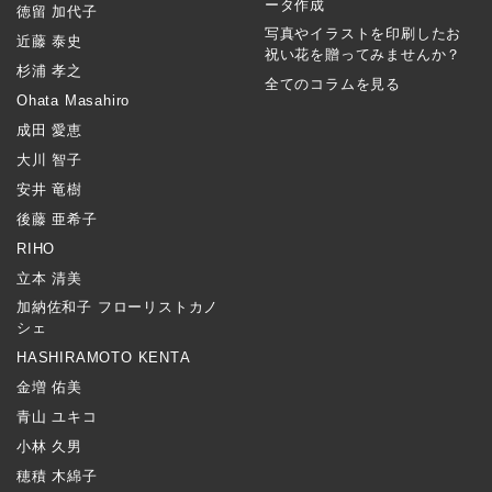
ータ作成
徳留 加代子
写真やイラストを印刷したお
近藤 泰史
祝い花を贈ってみませんか？
杉浦 孝之
全てのコラムを見る
Ohata Masahiro
成田 愛恵
大川 智子
安井 竜樹
後藤 亜希子
RIHO
立本 清美
加納佐和子 フローリストカノ
シェ
HASHIRAMOTO KENTA
金増 佑美
青山 ユキコ
小林 久男
穂積 木綿子