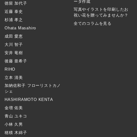
ータ作成
徳留 加代子
写真やイラストを印刷したお
近藤 泰史
祝い花を贈ってみませんか？
杉浦 孝之
全てのコラムを見る
Ohata Masahiro
成田 愛恵
大川 智子
安井 竜樹
後藤 亜希子
RIHO
立本 清美
加納佐和子 フローリストカノ
シェ
HASHIRAMOTO KENTA
金増 佑美
青山 ユキコ
小林 久男
穂積 木綿子