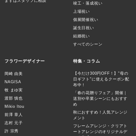
まずはスタッフに相談
竣工・落成祝い
上場祝い
個展開催祝い
誕生日祝い
結婚祝い
すべてのシーン
フラワーデザイナー
特集・コラム
【今だけ300円OFF！】"母の
岡崎 由美
日ギフト"に使えるクーポン配
NAGISA
布中！
牧 まゆ実
「春の花贈りフェア」開催｜
渡部 慎也
送別や卒業シーンにもおすす
め
Mikio Itou
秋におすすめ！人気アレンジ
前澤 章人
メント
志村 元子
フレームアレンジ・クリアト
許 宗秀
ートアレンジのオリジナルデ