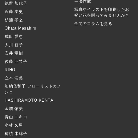
ータ作成
徳留 加代子
写真やイラストを印刷したお
近藤 泰史
祝い花を贈ってみませんか？
杉浦 孝之
全てのコラムを見る
Ohata Masahiro
成田 愛恵
大川 智子
安井 竜樹
後藤 亜希子
RIHO
立本 清美
加納佐和子 フローリストカノ
シェ
HASHIRAMOTO KENTA
金増 佑美
青山 ユキコ
小林 久男
穂積 木綿子