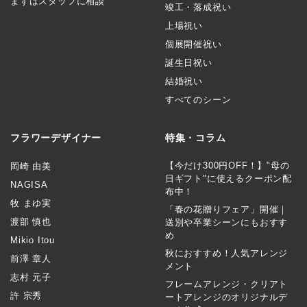
まずはスタッフに相談
竣工・落成祝い
上場祝い
個展開催祝い
誕生日祝い
結婚祝い
すべてのシーン
フラワーデザイナー
特集・コラム
【今だけ300円OFF！】"母の
岡崎 由美
日ギフト"に使えるクーポン配
NAGISA
布中！
牧 まゆ実
「春の花贈りフェア」開催｜
渡部 慎也
送別や卒業シーンにもおすす
め
Mikio Itou
秋におすすめ！人気アレンジ
前澤 章人
メント
志村 元子
フレームアレンジ・クリアト
許 宗秀
ートアレンジのオリジナルデ