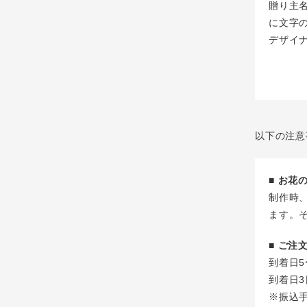
贈り主
に文字
デザイ
以下の注意
■ お
制作時
ます。
■ ご
到着日5
到着日3
※振込