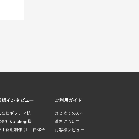
客様インタビュー
ご利用ガイド
式会社ギフティ様
はじめての方へ
会社Kotohogi様
送料について
ジオ番組制作 江上佳弥子
お客様レビュー