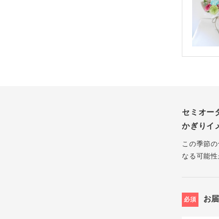
セミオー
かぎりイ
この季節の
なる可能性
お
必須