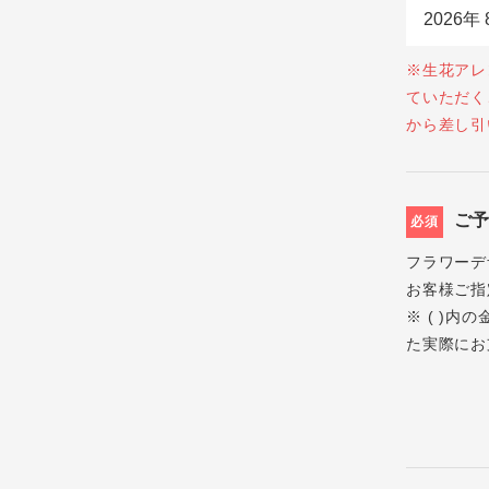
※生花アレ
ていただく
から差し引
ご
必須
フラワーデ
お客様ご指
※ ( )
た実際にお