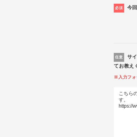
今
必須
サ
任意
てお教え
※入力フォ