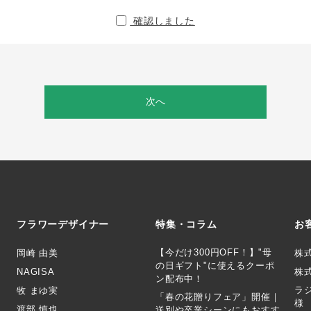
確認しました
次へ
フラワーデザイナー
特集・コラム
お
【今だけ300円OFF！】"母
岡崎 由美
株
の日ギフト"に使えるクーポ
NAGISA
株式
ン配布中！
ラ
牧 まゆ実
「春の花贈りフェア」開催｜
様
渡部 慎也
送別や卒業シーンにもおすす