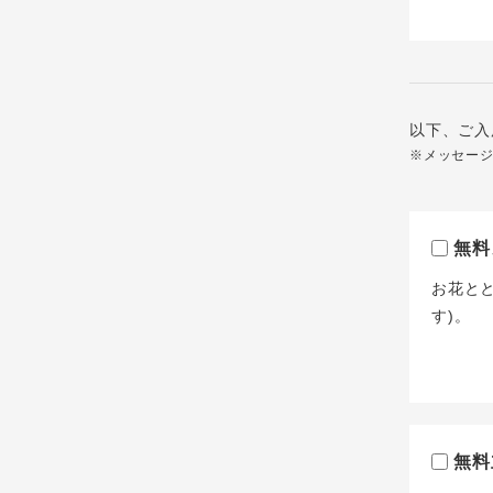
以下、ご入
※メッセー
無料
お花と
す)。
無料