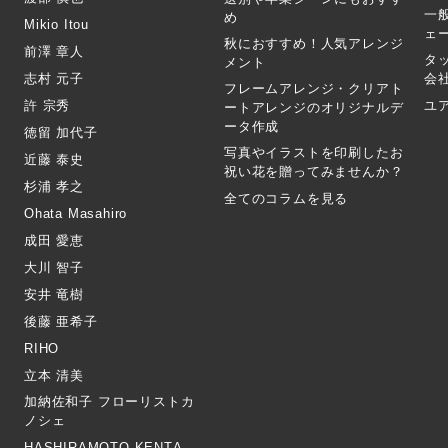
一
め
Mikio Itou
ェ
秋におすすめ！人気アレンジ
前澤 章人
タ
メント
志村 元子
会
フレームアレンジ・クリアト
許 宗秀
ユ
ートアレンジのオリジナルデ
ータ作成
徳留 加代子
写真やイラストを印刷したお
近藤 泰史
祝い花を贈ってみませんか？
杉浦 孝之
全てのコラムを見る
Ohata Masahiro
成田 愛恵
大川 智子
安井 竜樹
後藤 亜希子
RIHO
立本 清美
加納佐和子 フローリストカ
ノシェ
HASHIRAMOTO KENTA