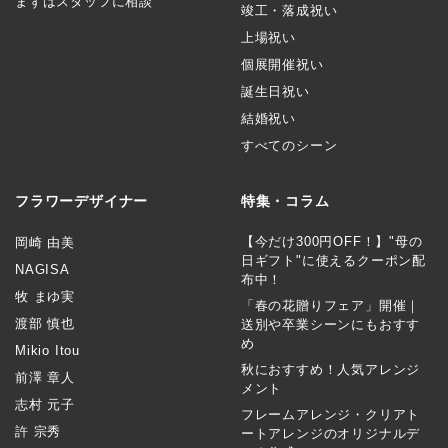
まずはスタッフに相談
竣工・落成祝い
上場祝い
個展開催祝い
誕生日祝い
結婚祝い
すべてのシーン
フラワーデザイナー
特集・コラム
【今だけ300円OFF！】"母の
岡崎 由美
日ギフト"に使えるクーポン配
NAGISA
布中！
牧 まゆ実
「春の花贈りフェア」開催｜
渡部 慎也
送別や卒業シーンにもおすす
め
Mikio Itou
秋におすすめ！人気アレンジ
前澤 章人
メント
志村 元子
フレームアレンジ・クリアト
許 宗秀
ートアレンジのオリジナルデ