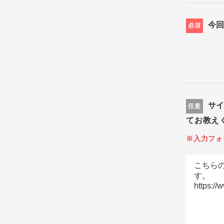
今
必須
サ
任意
てお教え
※入力フォ