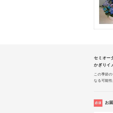
セミオー
かぎりイ
この季節の
なる可能性
お
必須