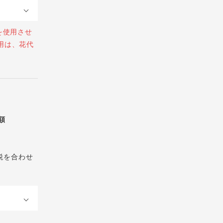
を使用させ
用は、花代
総額
税を合わせ