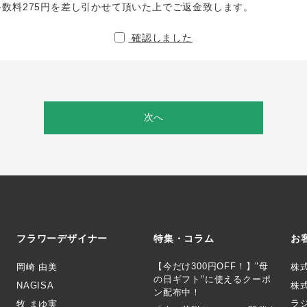
手数料275円を差し引かせて頂いた上でご返金致します。
確認しました
次へ
フラワーデザイナー
特集・コラム
お
【今だけ300円OFF！】"母
岡崎 由美
株
の日ギフト"に使えるクーポ
NAGISA
株式
ン配布中！
ラ
牧 まゆ実