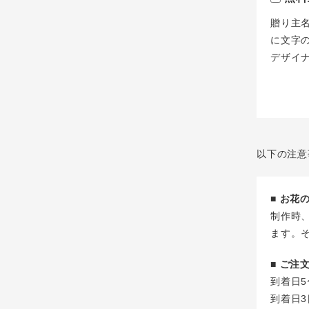
贈り主
に文字
デザイ
以下の注意
■ お
制作時
ます。
■ ご
到着日5
到着日3