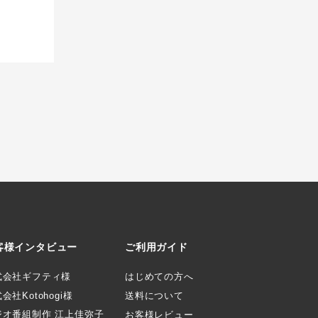
客様インタビュー
ご利用ガイド
式会社ギフティ様
はじめての方へ
会社Kotohogi様
送料について
ジオ番組制作 江上佳弥子
お客様レビュー