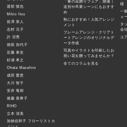
「春の花贈りフェア」開催｜
様
渡部 慎也
送別や卒業シーンにもおすす
一
め
Mikio Itou
ェ
秋におすすめ！人気アレンジ
前澤 章人
タ
メント
志村 元子
会
フレームアレンジ・クリアト
許 宗秀
ユ
ートアレンジのオリジナルデ
ータ作成
徳留 加代子
写真やイラストを印刷したお
近藤 泰史
祝い花を贈ってみませんか？
杉浦 孝之
全てのコラムを見る
Ohata Masahiro
成田 愛恵
大川 智子
安井 竜樹
後藤 亜希子
RIHO
立本 清美
加納佐和子 フローリストカ
ノシェ