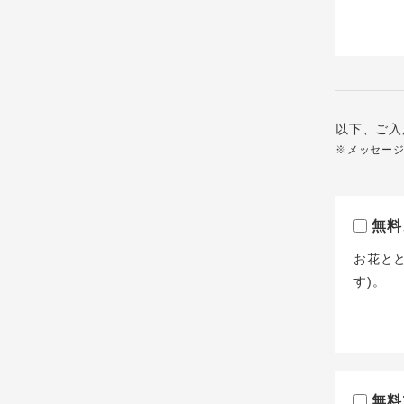
以下、ご入
※メッセー
無料
お花と
す)。
無料