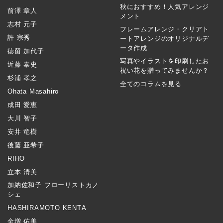
秋におすすめ！人気アレンジ
前澤 章人
メント
志村 元子
フレームアレンジ・クリアト
許 宗秀
ートアレンジのオリジナルデ
ータ作成
徳留 加代子
写真やイラストを印刷したお
近藤 泰史
祝い花を贈ってみませんか？
杉浦 孝之
全てのコラムを見る
Ohata Masahiro
成田 愛恵
大川 智子
安井 竜樹
後藤 亜希子
RIHO
立本 清美
加納佐和子 フローリストカノ
シェ
HASHIRAMOTO KENTA
金増 佑美