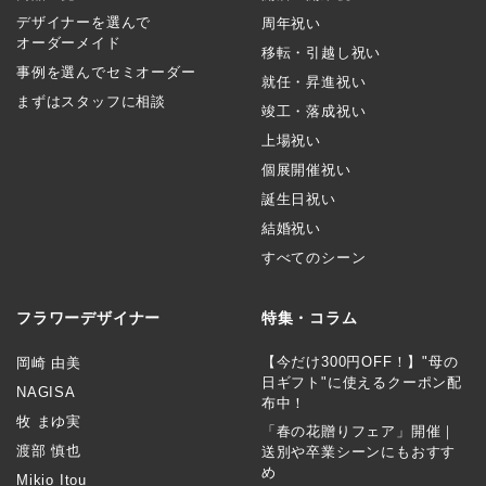
デザイナーを選んで
周年祝い
オーダーメイド
移転・引越し祝い
事例を選んでセミオーダー
就任・昇進祝い
まずはスタッフに相談
竣工・落成祝い
上場祝い
個展開催祝い
誕生日祝い
結婚祝い
すべてのシーン
フラワーデザイナー
特集・コラム
【今だけ300円OFF！】"母の
岡崎 由美
日ギフト"に使えるクーポン配
NAGISA
布中！
牧 まゆ実
「春の花贈りフェア」開催｜
渡部 慎也
送別や卒業シーンにもおすす
め
Mikio Itou