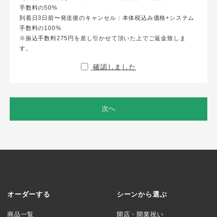
手数料の50%
到着日3日前〜発送後のキャンセル：本体税込み価格+システム
手数料の100%
※振込手数料275円を差し引かせて頂いた上でご返金致しま
す。
確認しました
次へ
オーダーする
シーンから選ぶ
商品一覧
開店・開業祝い