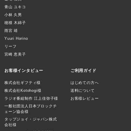
青山 ユキコ
小林 久男
穂積 木綿子
雨宮 靖
Yuuri Horino
リーフ
宮崎 恵美子
お客様インタビュー
ご利用ガイド
株式会社ギフティ様
はじめての方へ
株式会社Kotohogi様
送料について
ラジオ番組制作 江上佳弥子様
お客様レビュー
一般社団法人日本ブロックチ
ェーン協会様
タップジョイ・ジャパン株式
会社様