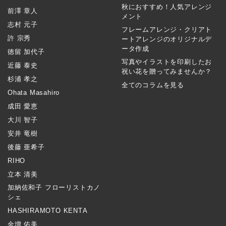
秋におすすめ！人気アレンジ
前澤 章人
メント
志村 元子
フレームアレンジ・クリアト
許 宗秀
ートアレンジのオリジナルデ
ータ作成
徳留 加代子
写真やイラストを印刷したお
近藤 泰史
祝い花を贈ってみませんか？
杉浦 孝之
全てのコラムを見る
Ohata Masahiro
成田 愛恵
大川 智子
安井 竜樹
後藤 亜希子
RIHO
立本 清美
加納佐和子 フローリストカノ
シェ
HASHIRAMOTO KENTA
金増 佑美