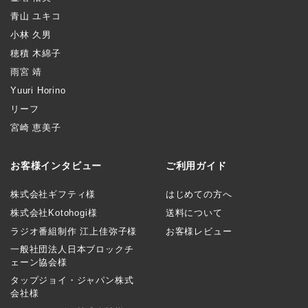
青山 ユキコ
小林 久男
穂積 木綿子
雨宮 靖
Yuuri Horino
リーフ
宮崎 恵美子
お客様インタビュー
ご利用ガイド
株式会社ギフティ様
はじめての方へ
株式会社Kotohogi様
送料について
ラジオ番組制作 江上佳弥子様
お客様レビュー
一般社団法人日本ブロックチ
ェーン協会様
タップジョイ・ジャパン株式
会社様