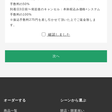
手数料の50%
到着日3日前〜発送後のキャンセル：本体税込み価格+システム
手数料の100%
※振込手数料275円を差し引かせて頂いた上でご返金致しま
す。
確認しました
次へ
オーダーする
シーンから選ぶ
商品一覧
開店・開業祝い