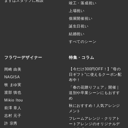
まずはスタッフに相談
竣工・落成祝い
上場祝い
個展開催祝い
誕生日祝い
結婚祝い
すべてのシーン
フラワーデザイナー
特集・コラム
【今だけ300円OFF！】"母の
岡崎 由美
日ギフト"に使えるクーポン配
NAGISA
布中！
牧 まゆ実
「春の花贈りフェア」開催｜
渡部 慎也
送別や卒業シーンにもおすす
め
Mikio Itou
秋におすすめ！人気アレンジ
前澤 章人
メント
志村 元子
フレームアレンジ・クリアト
許 宗秀
ートアレンジのオリジナルデ