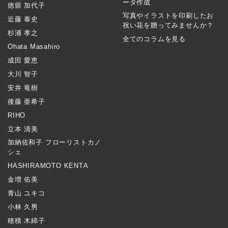
ータ作成
徳留 加代子
写真やイラストを印刷したお
近藤 泰史
祝い花を贈ってみませんか？
杉浦 孝之
全てのコラムを見る
Ohata Masahiro
成田 愛恵
大川 智子
安井 竜樹
後藤 亜希子
RIHO
立本 清美
加納佐和子 フローリストカノ
シェ
HASHIRAMOTO KENTA
金増 佑美
青山 ユキコ
小林 久男
穂積 木綿子