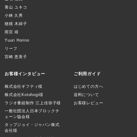
青山 ユキコ
小林 久男
穂積 木綿子
雨宮 靖
Yuuri Horino
リーフ
宮崎 恵美子
お客様インタビュー
ご利用ガイド
株式会社ギフティ様
はじめての方へ
株式会社Kotohogi様
送料について
ラジオ番組制作 江上佳弥子様
お客様レビュー
一般社団法人日本ブロックチ
ェーン協会様
タップジョイ・ジャパン株式
会社様