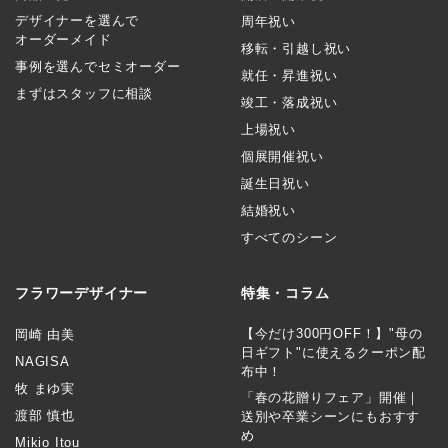
デザイナーを選んで
周年祝い
オーダーメイド
移転・引越し祝い
事例を選んでセミオーダー
就任・昇進祝い
まずはスタッフに相談
竣工・落成祝い
上場祝い
個展開催祝い
誕生日祝い
結婚祝い
すべてのシーン
フラワーデザイナー
特集・コラム
【今だけ300円OFF！】"母の
岡崎 由美
日ギフト"に使えるクーポン配
NAGISA
布中！
牧 まゆ実
「春の花贈りフェア」開催｜
渡部 慎也
送別や卒業シーンにもおすす
め
Mikio Itou