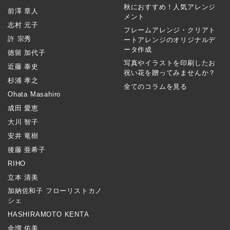
秋におすすめ！人気アレンジ
前澤 章人
メント
志村 元子
フレームアレンジ・クリアト
許 宗秀
ートアレンジのオリジナルデ
ータ作成
徳留 加代子
写真やイラストを印刷したお
近藤 泰史
祝い花を贈ってみませんか？
杉浦 孝之
全てのコラムを見る
Ohata Masahiro
成田 愛恵
大川 智子
安井 竜樹
後藤 亜希子
RIHO
立本 清美
加納佐和子 フローリストカノ
シェ
HASHIRAMOTO KENTA
金増 佑美