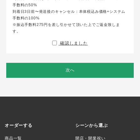
手数料の50%
到着日3日前〜発送後のキャンセル：本体税込み価格+システム
手数料の100%
※振込手数料275円を差し引かせて頂いた上でご返金致しま
す。
確認しました
次へ
オーダーする
シーンから選ぶ
商品一覧
開店・開業祝い