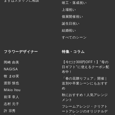
まずはスタッフに相談
竣工・落成祝い
上場祝い
個展開催祝い
誕生日祝い
結婚祝い
すべてのシーン
フラワーデザイナー
特集・コラム
【今だけ300円OFF！】"母の
岡崎 由美
日ギフト"に使えるクーポン配
NAGISA
布中！
牧 まゆ実
「春の花贈りフェア」開催｜
渡部 慎也
送別や卒業シーンにもおすす
め
Mikio Itou
秋におすすめ！人気アレンジ
前澤 章人
メント
志村 元子
フレームアレンジ・クリアト
許 宗秀
ートアレンジのオリジナルデ