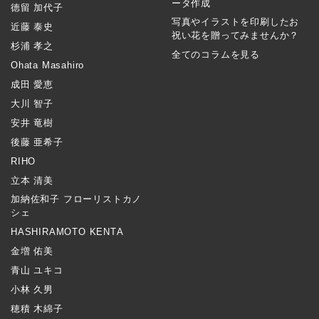
ータ作成
徳留 加代子
写真やイラストを印刷したお
近藤 泰史
祝い花を贈ってみませんか？
杉浦 孝之
全てのコラムを見る
Ohata Masahiro
成田 愛恵
大川 智子
安井 竜樹
後藤 亜希子
RIHO
立本 清美
加納佐和子 フローリストカノ
シェ
HASHIRAMOTO KENTA
金増 佑美
青山 ユキコ
小林 久男
穂積 木綿子