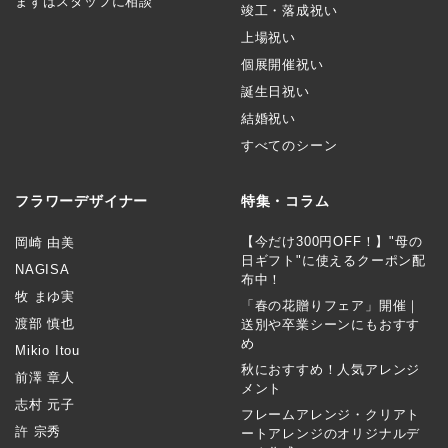
まずはスタッフに相談
竣工・落成祝い
上場祝い
個展開催祝い
誕生日祝い
結婚祝い
すべてのシーン
フラワーデザイナー
特集・コラム
【今だけ300円OFF！】"母の
岡崎 由美
日ギフト"に使えるクーポン配
NAGISA
布中！
牧 まゆ実
「春の花贈りフェア」開催｜
渡部 慎也
送別や卒業シーンにもおすす
め
Mikio Itou
秋におすすめ！人気アレンジ
前澤 章人
メント
志村 元子
フレームアレンジ・クリアト
許 宗秀
ートアレンジのオリジナルデ