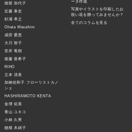
ータ作成
徳留 加代子
写真やイラストを印刷したお
近藤 泰史
祝い花を贈ってみませんか？
杉浦 孝之
全てのコラムを見る
Ohata Masahiro
成田 愛恵
大川 智子
安井 竜樹
後藤 亜希子
RIHO
立本 清美
加納佐和子 フローリストカノ
シェ
HASHIRAMOTO KENTA
金増 佑美
青山 ユキコ
小林 久男
穂積 木綿子