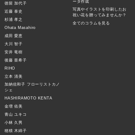
ータ作成
徳留 加代子
写真やイラストを印刷したお
近藤 泰史
祝い花を贈ってみませんか？
杉浦 孝之
全てのコラムを見る
Ohata Masahiro
成田 愛恵
大川 智子
安井 竜樹
後藤 亜希子
RIHO
立本 清美
加納佐和子 フローリストカノ
シェ
HASHIRAMOTO KENTA
金増 佑美
青山 ユキコ
小林 久男
穂積 木綿子