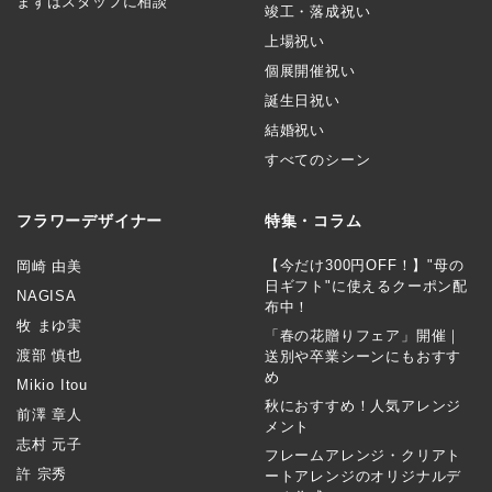
まずはスタッフに相談
竣工・落成祝い
上場祝い
個展開催祝い
誕生日祝い
結婚祝い
すべてのシーン
フラワーデザイナー
特集・コラム
【今だけ300円OFF！】"母の
岡崎 由美
日ギフト"に使えるクーポン配
NAGISA
布中！
牧 まゆ実
「春の花贈りフェア」開催｜
渡部 慎也
送別や卒業シーンにもおすす
め
Mikio Itou
秋におすすめ！人気アレンジ
前澤 章人
メント
志村 元子
フレームアレンジ・クリアト
許 宗秀
ートアレンジのオリジナルデ