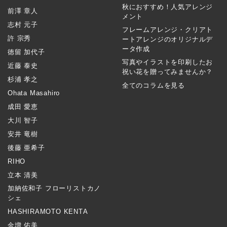
秋におすすめ！人気アレンジ
前澤 章人
メント
志村 元子
フレームアレンジ・クリアト
許 宗秀
ートアレンジのオリジナルデ
ータ作成
徳留 加代子
写真やイラストを印刷したお
近藤 泰史
祝い花を贈ってみませんか？
杉浦 孝之
全てのコラムを見る
Ohata Masahiro
成田 愛恵
大川 智子
安井 竜樹
後藤 亜希子
RIHO
立本 清美
加納佐和子 フローリストカノ
シェ
HASHIRAMOTO KENTA
金増 佑美