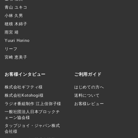
青山 ユキコ
小林 久男
穂積 木綿子
雨宮 靖
Yuuri Horino
リーフ
宮崎 恵美子
お客様インタビュー
ご利用ガイド
株式会社ギフティ様
はじめての方へ
株式会社Kotohogi様
送料について
ラジオ番組制作 江上佳弥子様
お客様レビュー
一般社団法人日本ブロックチ
ェーン協会様
タップジョイ・ジャパン株式
会社様