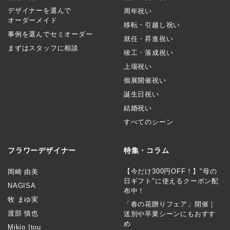
デザイナーを選んで
周年祝い
オーダーメイド
移転・引越し祝い
事例を選んでセミオーダー
就任・昇進祝い
まずはスタッフに相談
竣工・落成祝い
上場祝い
個展開催祝い
誕生日祝い
結婚祝い
すべてのシーン
フラワーデザイナー
特集・コラム
【今だけ300円OFF！】"母の
岡崎 由美
日ギフト"に使えるクーポン配
NAGISA
布中！
牧 まゆ実
「春の花贈りフェア」開催｜
渡部 慎也
送別や卒業シーンにもおすす
め
Mikio Itou