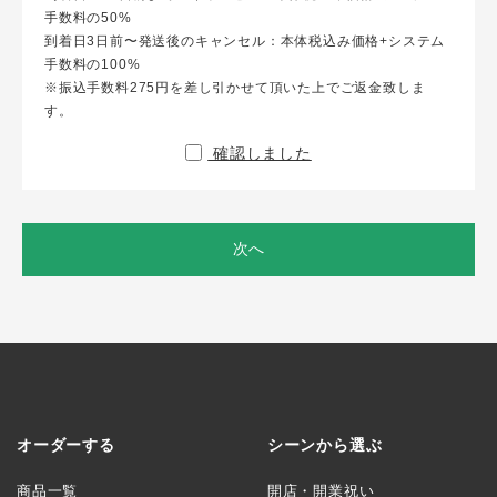
手数料の50%
到着日3日前〜発送後のキャンセル：本体税込み価格+システム
手数料の100%
※振込手数料275円を差し引かせて頂いた上でご返金致しま
す。
確認しました
次へ
オーダーする
シーンから選ぶ
商品一覧
開店・開業祝い