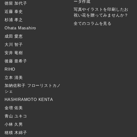
ータ作成
徳留 加代子
写真やイラストを印刷したお
近藤 泰史
祝い花を贈ってみませんか？
杉浦 孝之
全てのコラムを見る
Ohata Masahiro
成田 愛恵
大川 智子
安井 竜樹
後藤 亜希子
RIHO
立本 清美
加納佐和子 フローリストカノ
シェ
HASHIRAMOTO KENTA
金増 佑美
青山 ユキコ
小林 久男
穂積 木綿子