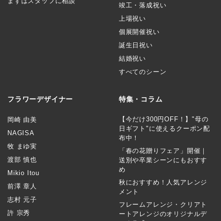
まずはスタッフに相談
竣工・落成祝い
上場祝い
個展開催祝い
誕生日祝い
結婚祝い
すべてのシーン
フラワーデザイナー
特集・コラム
【今だけ300円OFF！】"母の
岡崎 由美
日ギフト"に使えるクーポン配
NAGISA
布中！
牧 まゆ実
「春の花贈りフェア」開催｜
渡部 慎也
送別や卒業シーンにもおすす
め
Mikio Itou
秋におすすめ！人気アレンジ
前澤 章人
メント
志村 元子
フレームアレンジ・クリアト
許 宗秀
ートアレンジのオリジナルデ