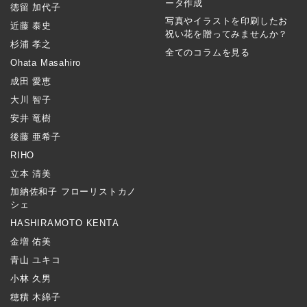
ータ作成
徳留 加代子
写真やイラストを印刷したお
近藤 泰史
祝い花を贈ってみませんか？
杉浦 孝之
全てのコラムを見る
Ohata Masahiro
成田 愛恵
大川 智子
安井 竜樹
後藤 亜希子
RIHO
立本 清美
加納佐和子 フローリストカノ
シェ
HASHIRAMOTO KENTA
金増 佑美
青山 ユキコ
小林 久男
穂積 木綿子