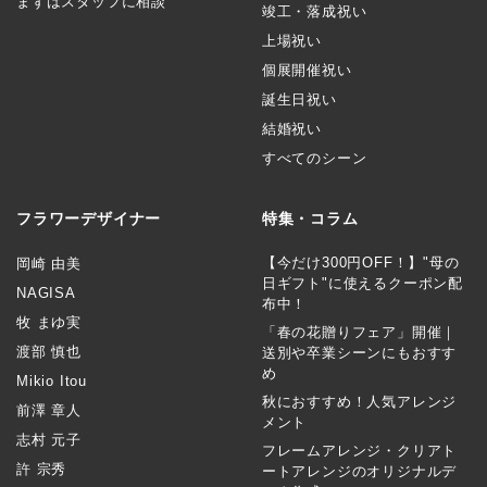
まずはスタッフに相談
竣工・落成祝い
上場祝い
個展開催祝い
誕生日祝い
結婚祝い
すべてのシーン
フラワーデザイナー
特集・コラム
【今だけ300円OFF！】"母の
岡崎 由美
日ギフト"に使えるクーポン配
NAGISA
布中！
牧 まゆ実
「春の花贈りフェア」開催｜
渡部 慎也
送別や卒業シーンにもおすす
め
Mikio Itou
秋におすすめ！人気アレンジ
前澤 章人
メント
志村 元子
フレームアレンジ・クリアト
許 宗秀
ートアレンジのオリジナルデ