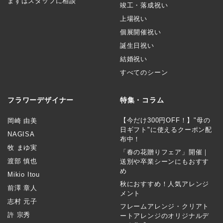
まずはスタッフに相談
竣工・落成祝い
上場祝い
個展開催祝い
誕生日祝い
結婚祝い
すべてのシーン
フラワーデザイナー
特集・コラム
【今だけ300円OFF！】"母の
岡崎 由美
日ギフト"に使えるクーポン配
NAGISA
布中！
牧 まゆ実
「春の花贈りフェア」開催｜
渡部 慎也
送別や卒業シーンにもおすす
め
Mikio Itou
秋におすすめ！人気アレンジ
前澤 章人
メント
志村 元子
フレームアレンジ・クリアト
許 宗秀
ートアレンジのオリジナルデ