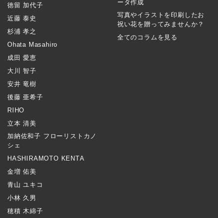
ータ作成
徳留 加代子
写真やイラストを印刷したお
近藤 泰史
祝い花を贈ってみませんか？
杉浦 孝之
全てのコラムを見る
Ohata Masahiro
成田 愛恵
大川 智子
安井 竜樹
後藤 亜希子
RIHO
立本 清美
加納佐和子 フローリストカノ
シェ
HASHIRAMOTO KENTA
金増 佑美
青山 ユキコ
小林 久男
穂積 木綿子