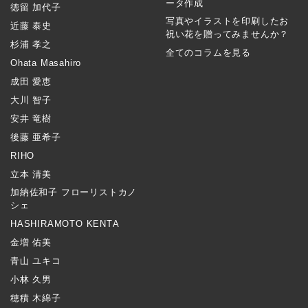
ータ作成
徳留 加代子
写真やイラストを印刷したお
近藤 泰史
祝い花を贈ってみませんか？
杉浦 孝之
全てのコラムを見る
Ohata Masahiro
成田 愛恵
大川 智子
安井 竜樹
後藤 亜希子
RIHO
立本 清美
加納佐和子 フローリストカノ
シェ
HASHIRAMOTO KENTA
金増 佑美
青山 ユキコ
小林 久男
穂積 木綿子