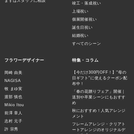
まずはスタッフに相談
竣工・落成祝い
上場祝い
個展開催祝い
誕生日祝い
結婚祝い
すべてのシーン
フラワーデザイナー
特集・コラム
【今だけ300円OFF！】"母の
岡崎 由美
日ギフト"に使えるクーポン配
NAGISA
布中！
牧 まゆ実
「春の花贈りフェア」開催｜
渡部 慎也
送別や卒業シーンにもおすす
め
Mikio Itou
秋におすすめ！人気アレンジ
前澤 章人
メント
志村 元子
フレームアレンジ・クリアト
許 宗秀
ートアレンジのオリジナルデ