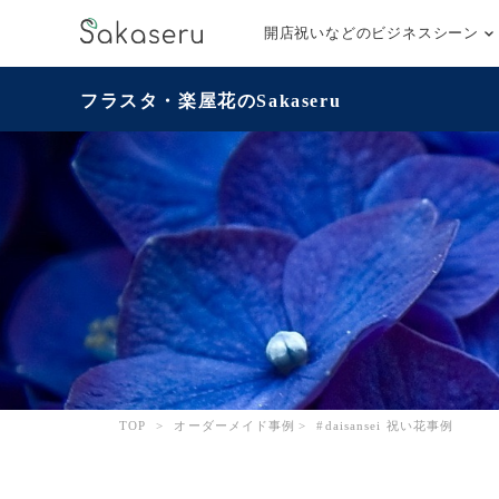
開店祝いなどのビジネスシーン
フラスタ・楽屋花のSakaseru
TOP
>
オーダーメイド事例
>
#daisansei 祝い花事例